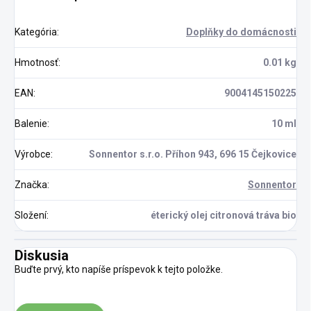
Kategória
:
Doplňky do domácnosti
Hmotnosť
:
0.01 kg
EAN
:
9004145150225
Balenie
:
10 ml
Výrobce
:
Sonnentor s.r.o. Příhon 943, 696 15 Čejkovice
Značka
:
Sonnentor
Složení
:
éterický olej citronová tráva bio
Diskusia
Buďte prvý, kto napíše príspevok k tejto položke.