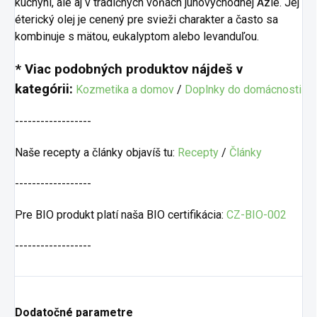
kuchyni, ale aj v tradičných vôňach juhovýchodnej Ázie. Jej
éterický olej je cenený pre svieži charakter a často sa
kombinuje s mätou, eukalyptom alebo levanduľou.
* Viac podobných produktov nájdeš v
kategórii:
Kozmetika a domov
/
Doplnky do domácnosti
------------------
Naše recepty a články objavíš tu:
Recepty
/
Články
------------------
Pre BIO produkt platí naša BIO certifikácia:
CZ-BIO-002
------------------
Dodatočné parametre