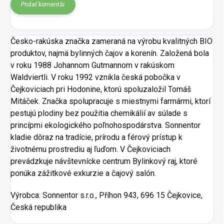
Pridať komentár
Česko-rakúska značka zameraná na výrobu kvalitných BIO
produktov, najmä bylinných čajov a korenín. Založená bola
v roku 1988 Johannom Gutmannom v rakúskom
Waldviertli. V roku 1992 vznikla česká pobočka v
Čejkoviciach pri Hodonine, ktorú spoluzaložil Tomáš
Mitáček. Značka spolupracuje s miestnymi farmármi, ktorí
pestujú plodiny bez použitia chemikálií av súlade s
princípmi ekologického poľnohospodárstva. Sonnentor
kladie dôraz na tradície, prírodu a férový prístup k
životnému prostrediu aj ľuďom. V Čejkoviciach
prevádzkuje návštevnícke centrum Bylinkový raj, ktoré
ponúka zážitkové exkurzie a čajový salón.
Výrobca:
Sonnentor s.r.o., Příhon 943, 696 15 Čejkovice,
Česká republika