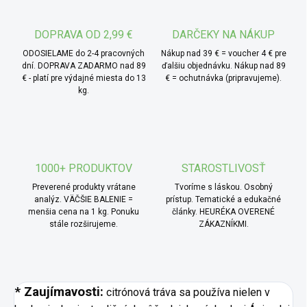
difuzéra alebo aromalampy a nechaj prevoňať miestnosť.
Skvelý aj ako prírodný osviežovač vzduchu - zmiešaj s
vodou do rozprašovača.
DOPRAVA OD 2,99 €
DARČEKY NA NÁKUP
ODOSIELAME do 2-4 pracovných
Nákup nad 39 € = voucher 4 € pre
dní. DOPRAVA ZADARMO nad 89
ďalšiu objednávku. Nákup nad 89
€ - platí pre výdajné miesta do 13
€ = ochutnávka (pripravujeme).
kg.
1000+ PRODUKTOV
STAROSTLIVOSŤ
Preverené produkty vrátane
Tvoríme s láskou. Osobný
analýz. VÄČŠIE BALENIE =
prístup. Tematické a edukačné
menšia cena na 1 kg. Ponuku
články. HEURÉKA OVERENÉ
stále rozširujeme.
ZÁKAZNÍKMI.
* Zaujímavosti:
citrónová tráva sa používa nielen v