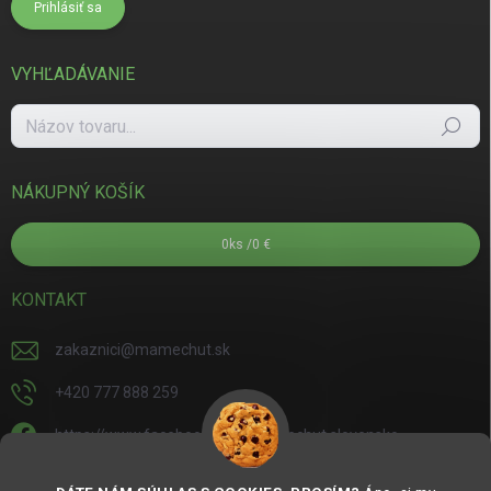
Prihlásiť sa
VYHĽADÁVANIE
Hľadať
NÁKUPNÝ KOŠÍK
0
ks /
0 €
KONTAKT
zakaznici
@
mamechut.sk
+420 777 888 259
https://www.facebook.com/mamechut.slovensko
mamechut.slovensko