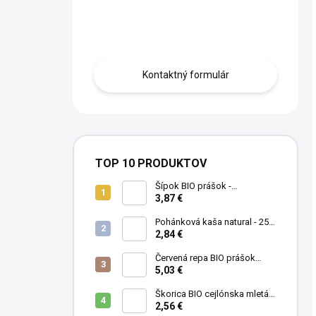
Máte otázku?
Obráťte sa na nás.
Kontaktný formulár
TOP 10 PRODUKTOV
Šípok BIO prášok -
MámeChuť
3,87 €
Pohánková kaša natural - 250
g
2,84 €
Červená repa BIO prášok
(cvikla) - MámeChuť
5,03 €
Škorica BIO cejlónska mletá -
MámeChuť
2,56 €