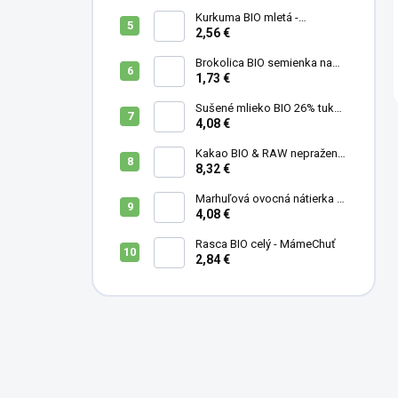
Kurkuma BIO mletá -
MámeChuť
2,56 €
Brokolica BIO semienka na
klíčenie - 10 g
1,73 €
Sušené mlieko BIO 26% tuku -
MámeChuť
4,08 €
Kakao BIO & RAW nepražené
- MámeChuť
8,32 €
Marhuľová ovocná nátierka s
levanduľou, mandľami a
4,08 €
medom - 200 ml
Rasca BIO celý - MámeChuť
2,84 €