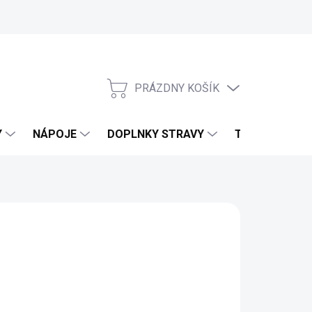
PRÁZDNY KOŠÍK
NÁKUPNÝ KOŠÍK
Y
NÁPOJE
DOPLNKY STRAVY
TELO & DOMO
UITS DU PARADIS
d
3,38 €
3,02 €
bez DPH
otková cena: