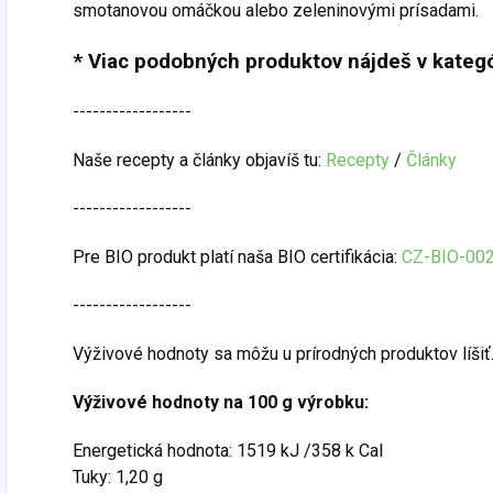
smotanovou omáčkou alebo zeleninovými prísadami.
* Viac podobných produktov nájdeš v kategó
------------------
Naše recepty a články objavíš tu:
Recepty
/
Články
------------------
Pre BIO produkt platí naša BIO certifikácia:
CZ-BIO-00
------------------
Výživové hodnoty sa môžu u prírodných produktov líšiť
Výživové hodnoty na 100 g výrobku:
Energetická hodnota: 1519 kJ /358 k Cal
Tuky: 1,20 g