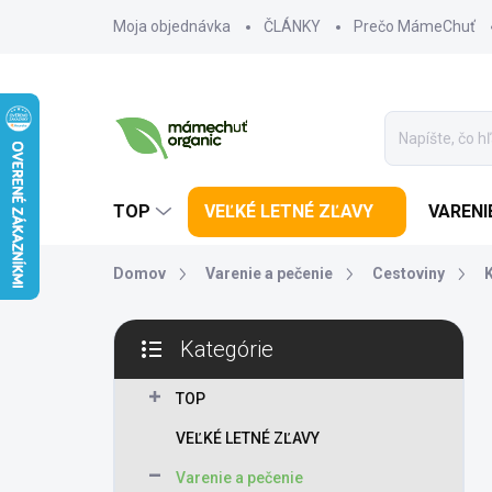
Prejsť na obsah
Moja objednávka
ČLÁNKY
Prečo MámeChuť
TOP
VEĽKÉ LETNÉ ZĽAVY
VARENI
Domov
Varenie a pečenie
Cestoviny
Bočný panel
Kategórie
Preskočiť kategórie
TOP
VEĽKÉ LETNÉ ZĽAVY
Varenie a pečenie