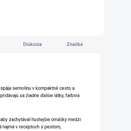
valite sú ideálne
v tvare vretien
re domácu
spájajú
uchyňu, ktorá
jednoduchosť a
áva prednosť
výbornú chuť. Sú
ednoduchosti a
vyrobené iba z
ýtej chuti.
jednej suroviny, a
yrobené sú iba z
napriek tomu
Diskusia
Značka
elozrnnej
potešia svojou
paldovej múky,
štruktúrou a
ez vajec,...
všestranným...
- spája semolínu v kompaktné cesto a
idávajú sa žiadne ďalšie látky, farbivá
ak, aby zachytával hustejšie omáčky medzi
ná najmä v receptoch s pestom,