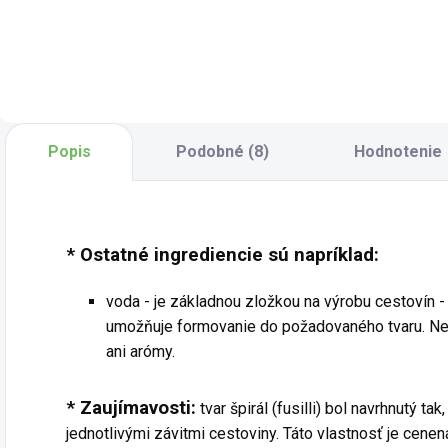
v tvare mušličiek
kolienka v
k
sa vyznačujú
celozrnnej kvalite
p
jemne orieškovou
sú originálnou
k
chuťou a pevnou
cestovinou s plnou
d
štruktúrou, ktorá
chuťou a výraznou
j
dobre drží omáčku.
štruktúrou. Sú
s
Sú ideálne na
vyrobené z
V
Popis
Podobné (8)
Hodnotenie
prípravu teplých
kombinácie troch
c
jedál,...
druhov múky a
š
neobsahujú...
b
* Ostatné ingrediencie sú napríklad:
voda - je základnou zložkou na výrobu cestovín 
umožňuje formovanie do požadovaného tvaru. Nepr
ani arómy.
* Zaujímavosti:
tvar špirál (fusilli) bol navrhnutý t
jednotlivými závitmi cestoviny. Táto vlastnosť je cene