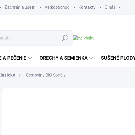
Zachráň a ušetri
Veľkoobchod
Kontakty
O nás
Hľadať
E A PEČENIE
ORECHY A SEMIENKA
SUŠENÉ PLOD
Klasické
Cestoviny BIO Špirály
Neohodnotené
Podrobnosti hodnotenia
ZNAČKA:
LES FR
BIO
o
od
Jedn