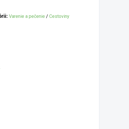
rii:
Varenie a pečenie
/
Cestoviny
2
.