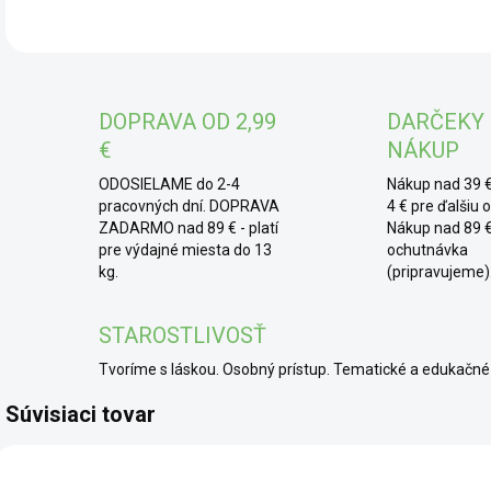
pruž
* 
pre
DOPRAVA OD 2,99
DARČEKY
par
€
NÁKUP
pos
pest
ODOSIELAME do 2-4
Nákup nad 39 €
pracovných dní. DOPRAVA
4 € pre ďalšiu 
ZADARMO nad 89 € - platí
Nákup nad 89 €
pre výdajné miesta do 13
ochutnávka
kg.
(pripravujeme)
STAROSTLIVOSŤ
Tvoríme s láskou. Osobný prístup. Tematické a edukač
Súvisiaci tovar
BIO
BIO
BIO