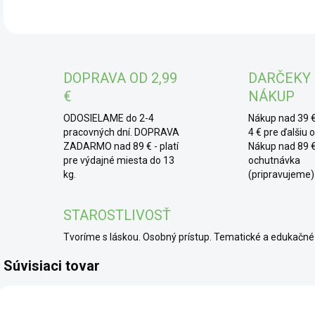
* H
semo
pše
obal
DOPRAVA OD 2,99
DARČEKY
typi
€
NÁKUP
* 
ODOSIELAME do 2-4
Nákup nad 39 €
ich
pracovných dní. DOPRAVA
4 € pre ďalšiu 
ZADARMO nad 89 € - platí
Nákup nad 89 €
Výb
pre výdajné miesta do 13
ochutnávka
a ze
kg.
(pripravujeme)
STAROSTLIVOSŤ
Tvoríme s láskou. Osobný prístup. Tematické a edukač
Súvisiaci tovar
BIO
BIO
BIO