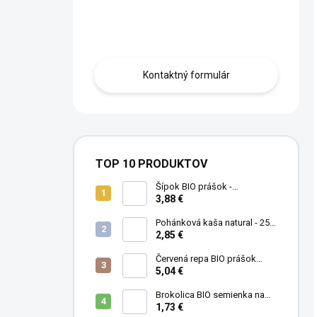
Máte otázku?
Obráťte sa na nás.
Kontaktný formulár
TOP 10 PRODUKTOV
Šípok BIO prášok -
MámeChuť
3,88 €
Pohánková kaša natural - 250
g
2,85 €
Červená repa BIO prášok
(cvikla) - MámeChuť
5,04 €
Brokolica BIO semienka na
klíčenie - 10 g
1,73 €