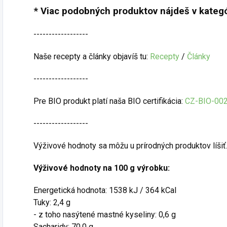
* Viac podobných produktov nájdeš v kategó
------------------
Naše recepty a články objavíš tu:
Recepty
/
Články
------------------
Pre BIO produkt platí naša BIO certifikácia:
CZ-BIO-00
------------------
Výživové hodnoty sa môžu u prírodných produktov líšiť
Výživové hodnoty na 100 g výrobku:
Energetická hodnota: 1538 kJ / 364 kCal
Tuky: 2,4 g
- z toho nasýtené mastné kyseliny: 0,6 g
Sacharidy: 70,0 g