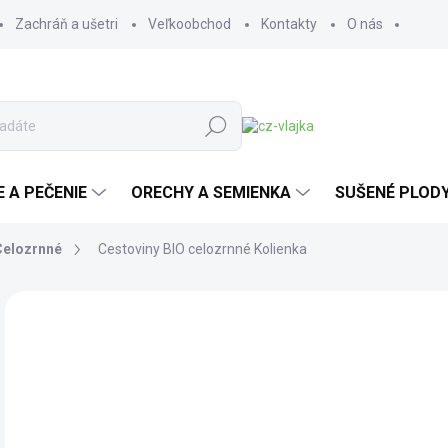
Zachráň a ušetri
Veľkoobchod
Kontakty
O nás
Hľadať
E A PEČENIE
ORECHY A SEMIENKA
SUŠENÉ PLOD
Celozrnné
Cestoviny BIO celozrnné Kolienka
Neohodnotené
Podrobnosti hodnotenia
ZNAČKA:
LES FR
BIO
TOP
o
od
Jedn