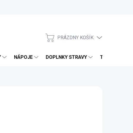
PRÁZDNY KOŠÍK
NÁKUPNÝ KOŠÍK
Y
NÁPOJE
DOPLNKY STRAVY
TELO & DOMO
UITS DU PARADIS
d
3,54 €
3,16 €
bez DPH
otková cena: