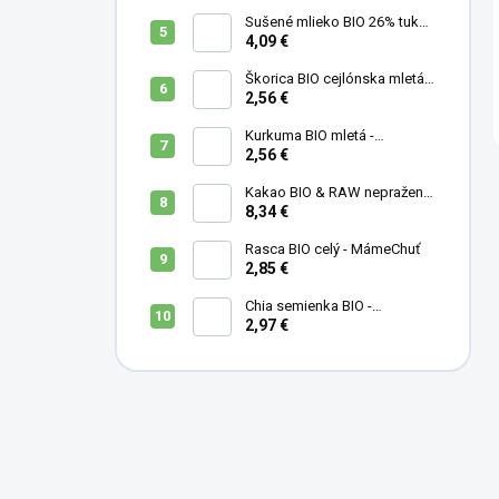
Sušené mlieko BIO 26% tuku -
MámeChuť
4,09 €
Škorica BIO cejlónska mletá -
MámeChuť
2,56 €
Kurkuma BIO mletá -
MámeChuť
2,56 €
Kakao BIO & RAW nepražené
- MámeChuť
8,34 €
Rasca BIO celý - MámeChuť
2,85 €
Chia semienka BIO -
MámeChuť
2,97 €