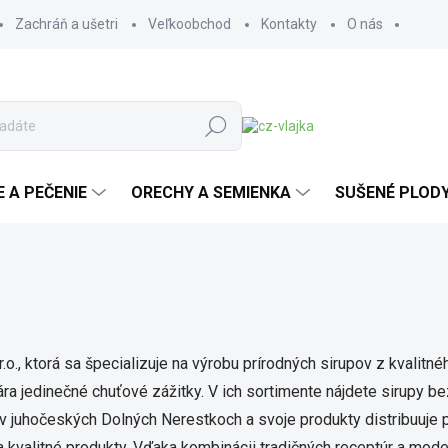
Zachráň a ušetri
Veľkoobchod
Kontakty
O nás
Hľadať
E A PEČENIE
ORECHY A SEMIENKA
SUŠENÉ PLOD
o., ktorá sa špecializuje na výrobu prírodných sirupov z kvalitné
ára jedinečné chuťové zážitky. V ich sortimente nájdete sirupy be
v juhočeských Dolných Nerestkoch a svoje produkty distribuuje p
 kvalitné produkty. Vďaka kombinácii tradičných receptúr a mode