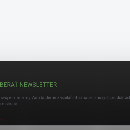
BERAŤ NEWSLETTER
 svoj e-mail a my Vám budeme zasielať informácie o nových produktoc
 e-shope.
L