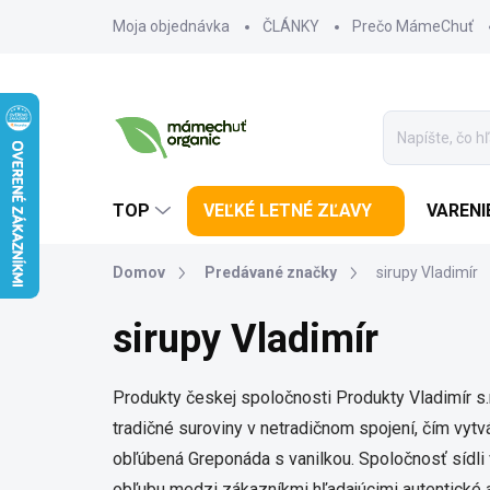
Prejsť na obsah
Moja objednávka
ČLÁNKY
Prečo MámeChuť
TOP
VEĽKÉ LETNÉ ZĽAVY
VARENI
Domov
Predávané značky
sirupy Vladimír
sirupy Vladimír
Produkty českej spoločnosti Produkty Vladimír s.r.
tradičné suroviny v netradičnom spojení, čím vytv
obľúbená Greponáda s vanilkou. Spoločnosť sídli 
obľubu medzi zákazníkmi hľadajúcimi autentické a