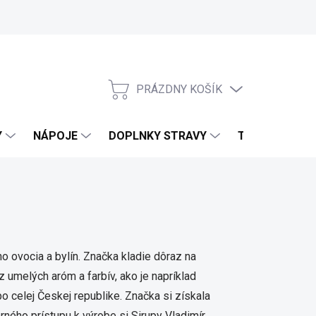
PRÁZDNY KOŠÍK
NÁKUPNÝ KOŠÍK
Y
NÁPOJE
DOPLNKY STRAVY
TELO & DOMO
ho ovocia a bylín. Značka kladie dôraz na
z umelých aróm a farbív, ako je napríklad
o celej Českej republike. Značka si získala
rného prístupu k výrobe si Sirupy Vladimír