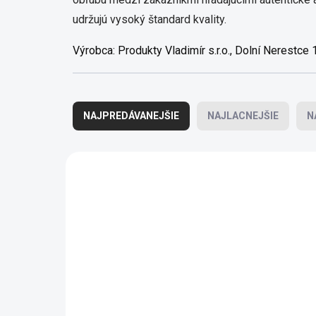
udržujú vysoký štandard kvality.
Výrobca:
Produkty Vladimír s.r.o., Dolní Nerestce
Radenie produktov
NAJPREDÁVANEJŠIE
NAJLACNEJŠIE
N
Výpis produktov
AKCIA
ZACHRAŇ A UŠETŘI