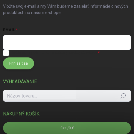
Vložte svoj e-mail a my Vám budeme zasielať informácie o nových
produktoch na našom e-shope.
EMAIL
Súhlasím s
podmienkami ochrany osobných údajov
Prihlásiť sa
VYHĽADÁVANIE
Hľadať
NÁKUPNÝ KOŠÍK
0
ks /
0 €