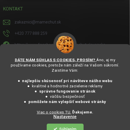
KONTAKT
zakaznici
@
mamechut.sk
+420 777 888 259
https://www.facebook.com/mamechut.slovensko
mamechut.slovensko
DÁTE NÁM SÚHLAS S COOKIES, PROSÍM?
Áno, aj my
používame cookies, pretože nám záleží na Vašom súkromí.
https://www.youtube.com/@mamechutczsk
Zaistíme Vám:
@mamechut.czsk
● najlepšiu skúsenosť pri návšteve nášho webu
● kvalitné a hodnotné zacielenie reklamy
●
správne fungovanie stránok
Copyright 2025
MámeChuť Organic
. Všechna práva vyhrazena.
● väčšiu bezpečnosť
Vytvořil Shoptet
● pomôžete nám vylepšiť webové stránky
Viac o cookies TU.
Ďakujeme.
Nastavenie
Copyright 2026
MámeChuť Organic
. Všetky práva vyhradené.
Súhlasím