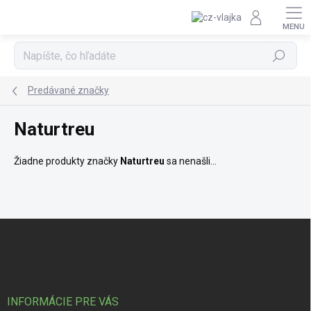
Prejsť na obsah
Hľadať
Predávané značky
Naturtreu
Žiadne produkty značky
Naturtreu
sa nenašli...
Zápätie
INFORMÁCIE PRE VÁS