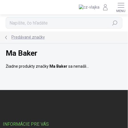
Prejsť na obsah
Hľadať
Predávané značky
Ma Baker
Žiadne produkty značky
Ma Baker
sa nenašli...
Zápätie
INFORMÁCIE PRE VÁS