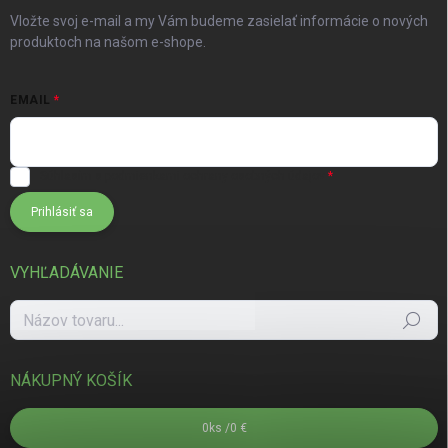
Vložte svoj e-mail a my Vám budeme zasielať informácie o nových
produktoch na našom e-shope.
EMAIL
Súhlasím s
podmienkami ochrany osobných údajov
Prihlásiť sa
VYHĽADÁVANIE
Hľadať
NÁKUPNÝ KOŠÍK
0
ks /
0 €