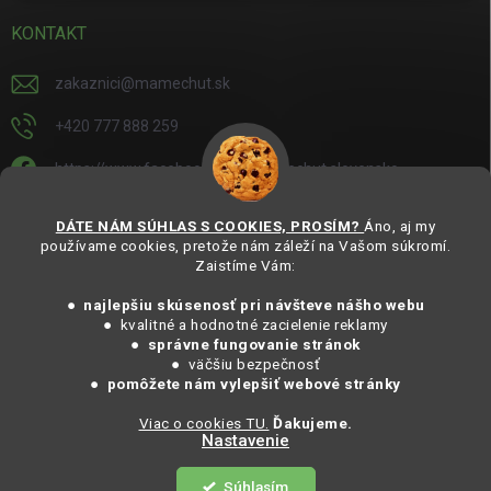
KONTAKT
zakaznici
@
mamechut.sk
+420 777 888 259
https://www.facebook.com/mamechut.slovensko
mamechut.slovensko
DÁTE NÁM SÚHLAS S COOKIES, PROSÍM?
Áno, aj my
používame cookies, pretože nám záleží na Vašom súkromí.
https://www.youtube.com/@mamechutczsk
Zaistíme Vám:
@mamechut.czsk
● najlepšiu skúsenosť pri návšteve nášho webu
● kvalitné a hodnotné zacielenie reklamy
●
správne fungovanie stránok
Copyright 2025
MámeChuť Organic
. Všechna práva vyhrazena.
● väčšiu bezpečnosť
Vytvořil Shoptet
● pomôžete nám vylepšiť webové stránky
Viac o cookies TU.
Ďakujeme.
Nastavenie
Copyright 2026
MámeChuť Organic
. Všetky práva vyhradené.
Súhlasím