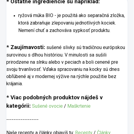
* Ostatné ingrediencie sú napríklad:
ryžová múka BIO - je použitá ako separačná zložka,
ktorá zabraňuje zlepovaniu jednotlivých kociek.
Nemení chuť a zachováva sypkosť produktu.
* Zaujímavosti:
sušené slivky sú tradičnou európskou
surovinou s dlhou históriou. V minulosti sa sušili
prirodzene na slnku alebo v peciach a boli cenené pre
svoju trvanlivosť. Vďaka spracovaniu na kocky sú dnes
obľúbené aj v modernej výžive na rýchle použitie bez
krájania.
* Viac podobných produktov nájdeš v
kategórii:
Sušené ovocie
/
Maškrtenie
------------------
Naše recepty a články objavíš tu:
Recepty
/
Články