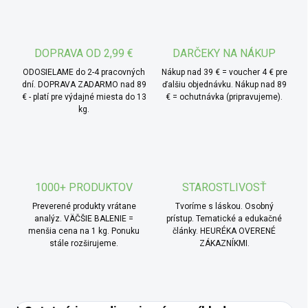
zmesí bez toho, aby bolo nutné ich vopred upravovať.
* TIP od MámeChuť:
pridajte slivkové kocky do cesta
na perník, štrúdľu alebo ovsené sušienky. Výborne chutia aj
DOPRAVA OD 2,99 €
DARČEKY NA NÁKUP
v kombinácii s makom a škoricou – napríklad ako náplň do
ODOSIELAME do 2-4 pracovných
Nákup nad 39 € = voucher 4 € pre
domácich buchiet alebo závinov.
dní. DOPRAVA ZADARMO nad 89
ďalšiu objednávku. Nákup nad 89
€ - platí pre výdajné miesta do 13
€ = ochutnávka (pripravujeme).
kg.
1000+ PRODUKTOV
STAROSTLIVOSŤ
Preverené produkty vrátane
Tvoríme s láskou. Osobný
analýz. VÄČŠIE BALENIE =
prístup. Tematické a edukačné
menšia cena na 1 kg. Ponuku
články. HEURÉKA OVERENÉ
stále rozširujeme.
ZÁKAZNÍKMI.