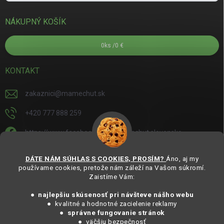
NÁKUPNÝ KOŠÍK
0
ks /
0 €
KONTAKT
zakaznici
@
mamechut.sk
+420 777 888 259
https://www.facebook.com/mamechut.slovensko
mamechut.slovensko
DÁTE NÁM SÚHLAS S COOKIES, PROSÍM?
Áno, aj my
používame cookies, pretože nám záleží na Vašom súkromí.
https://www.youtube.com/@mamechutczsk
Zaistíme Vám:
@mamechut.czsk
● najlepšiu skúsenosť pri návšteve nášho webu
● kvalitné a hodnotné zacielenie reklamy
●
správne fungovanie stránok
Copyright 2025
MámeChuť Organic
. Všechna práva vyhrazena.
● väčšiu bezpečnosť