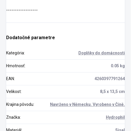
------------------
Dodatočné parametre
Kategória
:
Doplňky do domácnosti
Hmotnosť
:
0.05 kg
EAN
:
4260397791264
Velikost
:
8,5 x 13,5 cm
Krajina pôvodu
:
Navrženo v Německu. Vyrobeno v Číně.
Značka
:
Hydrophil
Materiál
:
Sisal