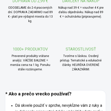
DOPRAVA OD 2,99 €
DARČEKY NA NÁKUP
ODOSIELAME do 2-4 pracovných
Nákup nad 39 € = voucher 4 € pre
dní. DOPRAVA ZADARMO nad 89
ďalšiu objednávku. Nákup nad 89
€ - platí pre výdajné miesta do 13
€ = ochutnávka (pripravujeme).
kg.
1000+ PRODUKTOV
STAROSTLIVOSŤ
Preverené produkty vrátane
Tvoríme s láskou. Osobný
analýz. VÄČŠIE BALENIE =
prístup. Tematické a edukačné
menšia cena na 1 kg. Ponuku
články. HEURÉKA OVERENÉ
stále rozširujeme.
ZÁKAZNÍKMI.
* Ako a prečo vrecko používať?
Dá skvele použiť v sprche, nevykĺzne vám z ruky a