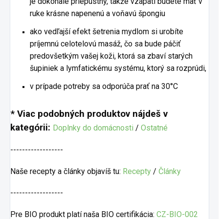
je dokonale priepustný, takže vzápätí budete mať v
ruke krásne napenenú a voňavú špongiu
ako vedľajší efekt šetrenia mydlom si urobíte
príjemnú celotelovú masáž, čo sa bude páčiť
predovšetkým vašej koži, ktorá sa zbaví starých
šupiniek a lymfatickému systému, ktorý sa rozprúdi,
v prípade potreby sa odporúča prať na 30°C
* Viac podobných produktov nájdeš v
kategórii:
Doplnky do domácnosti
/
Ostatné
------------------
Naše recepty a články objavíš tu:
Recepty
/
Články
------------------
Pre BIO produkt platí naša BIO certifikácia:
CZ-BIO-002