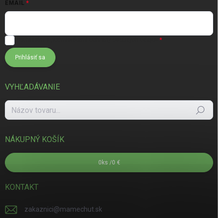
EMAIL
Súhlasím s
podmienkami ochrany osobných údajov
Prihlásiť sa
VYHĽADÁVANIE
Hľadať
NÁKUPNÝ KOŠÍK
0
ks /
0 €
KONTAKT
zakaznici
@
mamechut.sk