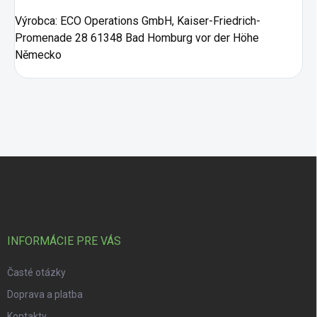
Výrobca:
ECO Operations GmbH, Kaiser-Friedrich-
Promenade 28 61348 Bad Homburg vor der Höhe
Německo
Zápätie
INFORMÁCIE PRE VÁS
Časté otázky
Doprava a platba
Kontakty