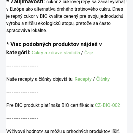
* Zaujímavosti:
cukor z cukrovej repy sa začal vyrábať
v Európe ako alternatíva drahého trstinového cukru. Dnes
je repný cukor v BIO kvalite cenený pre svoju jednoduchú
výrobu a nižšiu ekologickú stopu, pretože sa často
spracováva lokálne.
* Viac podobných produktov nájdeš v
kategórii:
Cukry a zdravé sladidlá
/
Čaje
------------------
Naše recepty a články objavíš tu:
Recepty
/
Články
------------------
Pre BIO produkt platí naša BIO certifikácia:
CZ-BIO-002
------------------
Výživové hodnoty sa môžu u prírodných produktov líšiť.