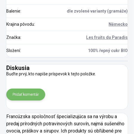
Balenie
:
dle zvolené varianty (gramáže)
Krajina pôvodu
:
Německo
Značka
:
Les fruits du Paradis
Složení
:
100% řepný cukr BIO
Diskusia
Buďte prvý, kto napíše príspevok k tejto položke.
Pridať komentár
Francúzska spoločnosť špecializujúca sa na výrobu a
predaj prírodných potravinových surovín, najmä sušeného
ovocia, práškov a sirupov. Ich produkty sú obľúbené pre