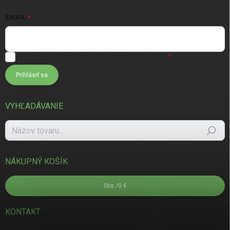
EMAIL
Súhlasím s
podmienkami ochrany osobných údajov
Prihlásiť sa
VYHĽADÁVANIE
Hľadať
NÁKUPNÝ KOŠÍK
0
ks /
0 €
KONTAKT