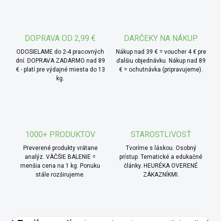
do ciest, náplní, poliev alebo drobenky. Hodí sa aj na
výrobu domácich marmelád, sirupov, zavarenín alebo
fermentovaných nápojov. Prírodná alternatíva bežného
bieleho cukru.
DOPRAVA OD 2,99 €
DARČEKY NA NÁKUP
ODOSIELAME do 2-4 pracovných
Nákup nad 39 € = voucher 4 € pre
dní. DOPRAVA ZADARMO nad 89
ďalšiu objednávku. Nákup nad 89
€ - platí pre výdajné miesta do 13
€ = ochutnávka (pripravujeme).
kg.
1000+ PRODUKTOV
STAROSTLIVOSŤ
Preverené produkty vrátane
Tvoríme s láskou. Osobný
analýz. VÄČŠIE BALENIE =
prístup. Tematické a edukačné
menšia cena na 1 kg. Ponuku
články. HEURÉKA OVERENÉ
stále rozširujeme.
ZÁKAZNÍKMI.