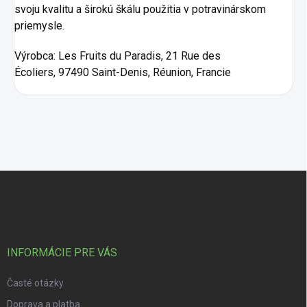
svoju kvalitu a širokú škálu použitia v potravinárskom
priemysle.
Výrobca:
Les Fruits du Paradis, 21 Rue des
Écoliers, 97490 Saint-Denis, Réunion, Francie
Zápätie
INFORMÁCIE PRE VÁS
Časté otázky
Doprava a platba