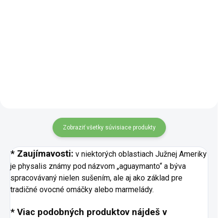
Kúsky ananásu sušené metódou
Chrumkavé banánové plátky
lyofilizácie si uchovávajú plnú
sušené mrazom si zachovávajú
chuť, farbu aj vôňu čerstvého
prirodzenú sladkosť, jemnú
ovocia. Lyofilizácia znamená
banánovú arómu i svetlú farbu.
šetrné sušenie mrazom, pri
Sú ideálne ako rýchla desiata,
ktorom sa z ovocia odstraňuje...
ozdoba na kaše alebo ako
súčasť...
Zobraziť všetky súvisiace produkty
* Zaujímavosti:
v niektorých oblastiach Južnej Ameriky
je physalis známy pod názvom „aguaymanto“ a býva
spracovávaný nielen sušením, ale aj ako základ pre
tradičné ovocné omáčky alebo marmelády.
* Viac podobných produktov nájdeš v