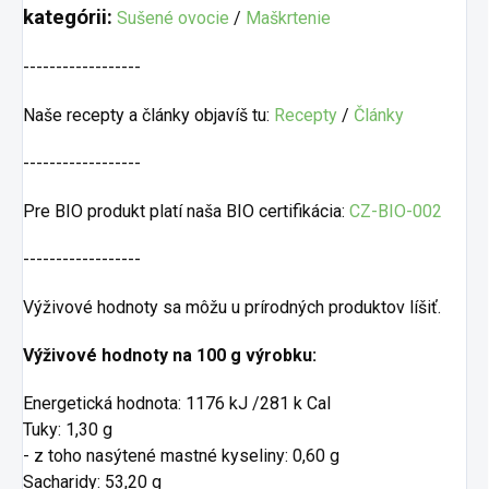
kategórii:
Sušené ovocie
/
Maškrtenie
------------------
Naše recepty a články objavíš tu:
Recepty
/
Články
------------------
Pre BIO produkt platí naša BIO certifikácia:
CZ-BIO-002
------------------
Výživové hodnoty sa môžu u prírodných produktov líšiť.
Výživové hodnoty na 100 g výrobku:
Energetická hodnota: 1176 kJ /281 k Cal
Tuky: 1,30 g
- z toho nasýtené mastné kyseliny: 0,60 g
Sacharidy: 53,20 g