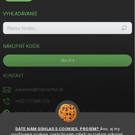
VYHĽADÁVANIE
Hľadať
NÁKUPNÝ KOŠÍK
0
ks /
0 €
KONTAKT
zakaznici
@
mamechut.sk
+420 777 888 259
https://www.facebook.com/mamechut.slovensko
mamechut.slovensko
DÁTE NÁM SÚHLAS S COOKIES, PROSÍM?
Áno, aj my
používame cookies, pretože nám záleží na Vašom súkromí.