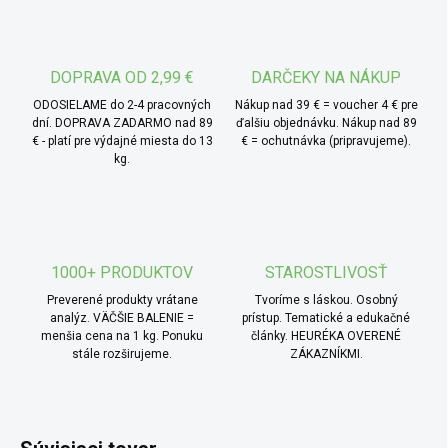
V bio kvalite je pestovaný bez použitia chemických
vstupov, a to s dôrazom na šetrné spracovanie aj výslednú
čistotu suroviny.
DOPRAVA OD 2,99 €
DARČEKY NA NÁKUP
* TIP od MámeChuť:
mochyňu odporúčame
ODOSIELAME do 2-4 pracovných
Nákup nad 39 € = voucher 4 € pre
konzumovať samotnú ako rýchlu ovocnú desiatu, alebo ju
dní. DOPRAVA ZADARMO nad 89
ďalšiu objednávku. Nákup nad 89
€ - platí pre výdajné miesta do 13
€ = ochutnávka (pripravujeme).
primiešať do orechovo-ovocných zmesí. Možno ju tiež
kg.
nasekať a použiť do raw dezertov, domácich tyčiniek,
granolov alebo ako výrazný kontrast do jemných
krémových tort.
1000+ PRODUKTOV
STAROSTLIVOSŤ
Preverené produkty vrátane
Tvoríme s láskou. Osobný
analýz. VÄČŠIE BALENIE =
prístup. Tematické a edukačné
menšia cena na 1 kg. Ponuku
články. HEURÉKA OVERENÉ
stále rozširujeme.
ZÁKAZNÍKMI.