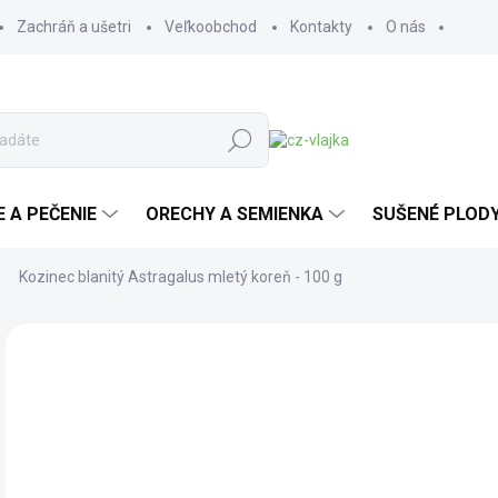
Zachráň a ušetri
Veľkoobchod
Kontakty
O nás
Hľadať
E A PEČENIE
ORECHY A SEMIENKA
SUŠENÉ PLOD
Kozinec blanitý Astragalus mletý koreň - 100 g
Neohodnotené
Podrobnosti hodnotenia
ZNAČKA:
SALVIA
9,
8,5
Jedn
95,8
SK