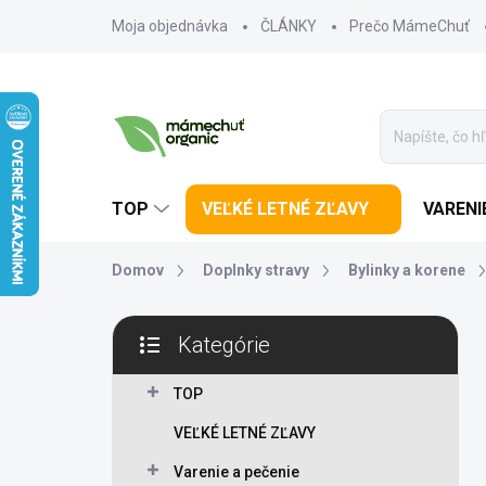
Prejsť na obsah
Moja objednávka
ČLÁNKY
Prečo MámeChuť
TOP
VEĽKÉ LETNÉ ZĽAVY
VARENI
Domov
Doplnky stravy
Bylinky a korene
Bočný panel
Kategórie
Preskočiť kategórie
TOP
VEĽKÉ LETNÉ ZĽAVY
Varenie a pečenie