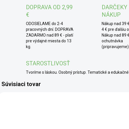
DOPRAVA OD 2,99
DARČEKY
pokú
pozi
€
NÁKUP
šanc
ODOSIELAME do 2-4
Nákup nad 39 €
pracovných dní. DOPRAVA
4 € pre ďalšiu 
ZADARMO nad 89 € - platí
Nákup nad 89 €
pre výdajné miesta do 13
ochutnávka
kg.
(pripravujeme)
STAROSTLIVOSŤ
Tvoríme s láskou. Osobný prístup. Tematické a edukač
Súvisiaci tovar
SCD