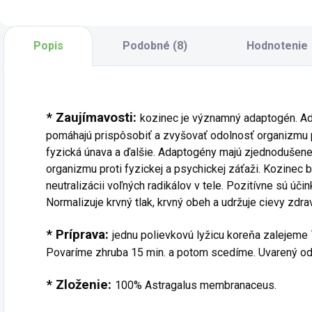
(horúci hlien) z Fei
obličiek a podporu
p
(pľúc), ktoré sa
zdravia vlasov z
n
prejavujú kašľom
pohľadu tradičnej
h
Popis
Podobné (8)
Hodnotenie
so žltým...
čínskej medicíny....
n
p
* Zaujímavosti:
kozinec je významný adaptogén. Ad
pomáhajú prispôsobiť a zvyšovať odolnosť organizmu p
fyzická únava a ďalšie. Adaptogény majú zjednodušene
organizmu proti fyzickej a psychickej záťaži. Kozinec bla
neutralizácii voľných radikálov v tele. Pozitívne sú úč
Normalizuje krvný tlak, krvný obeh a udržuje cievy zdra
* Príprava:
jednu polievkovú lyžicu koreňa zalejeme 
Povaríme zhruba 15 min. a potom scedíme. Uvarený odv
* Zloženie:
100% Astragalus membranaceus.