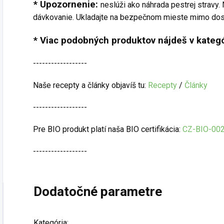
* Upozornenie:
neslúži ako náhrada pestrej stravy
dávkovanie. Ukladajte na bezpečnom mieste mimo dosah
* Viac podobných produktov nájdeš v kategó
------------------
Naše recepty a články objavíš tu:
Recepty
/
Články
------------------
Pre BIO produkt platí naša BIO certifikácia:
CZ-BIO-00
------------------
Dodatočné parametre
Kategória
: