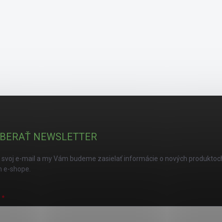
BERAŤ NEWSLETTER
 svoj e-mail a my Vám budeme zasielať informácie o nových produktoc
 e-shope.
L