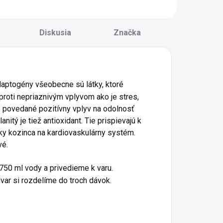
rejavuje
prítomný Tan
ajčastejšie
(hlien) či Shi Re
yperaktivitou,
(vlhká horkosť).
Diskusia
Značka
edostatkom
Obvykle na
ozornosti,...
podklade Pi Qi Xu...
aptogény všeobecne sú látky, ktoré
roti nepriaznivým vplyvom ako je stres,
 povedané pozitívny vplyv na odolnosť
nitý je tiež antioxidant. Tie prispievajú k
inky kozinca na kardiovaskulárny systém.
vé.
750 ml vody a privedieme k varu.
ar si rozdelíme do troch dávok.