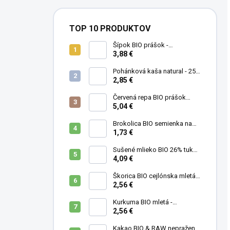
TOP 10 PRODUKTOV
Šípok BIO prášok -
MámeChuť
3,88 €
Pohánková kaša natural - 250
g
2,85 €
Červená repa BIO prášok
(cvikla) - MámeChuť
5,04 €
Brokolica BIO semienka na
klíčenie - 10 g
1,73 €
Sušené mlieko BIO 26% tuku -
MámeChuť
4,09 €
Škorica BIO cejlónska mletá -
MámeChuť
2,56 €
Kurkuma BIO mletá -
MámeChuť
2,56 €
Kakao BIO & RAW nepražené