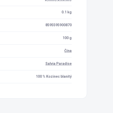
0.1 kg
8595595900870
100 g
Čína
Salvia Paradise
100 % Kozinec blanitý