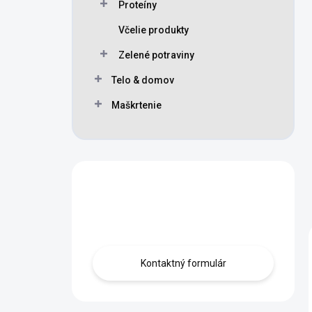
Proteíny
Včelie produkty
Zelené potraviny
Telo & domov
Maškrtenie
Máte otázku?
Obráťte sa na nás.
Kontaktný formulár