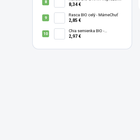
- MámeChuť
8,34 €
Rasca BIO celý - MámeChuť
2,85 €
Chia semienka BIO -
MámeChuť
2,97 €