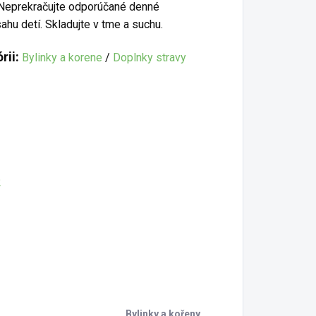
. Neprekračujte odporúčané denné
u detí. Skladujte v tme a suchu.
rii:
Bylinky a korene
/
Doplnky stravy
2
Bylinky a kořeny