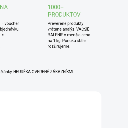
 NA
1000+
šajúci sa o potom poteší, že práve kozinec má
tívny vplyv na pohyblivosť spermií a zvýši tak ich
PRODUKTOV
e na počatie.
 = voucher
Preverené produkty
objednávku.
vrátane analýz. VÄČŠIE
 =
BALENIE = menšia cena
na 1 kg. Ponuku stále
.
rozširujeme.
né články. HEURÉKA OVERENÉ ZÁKAZNÍKMI.
SCD