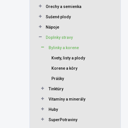
Orechy a semienka
Sušené plody
Nápoje
Doplnky stravy
Bylinky a korene
Kvety, listy a plody
Korene a kôry
Prášky
Tinktúry
Vitamíny a minerály
Huby
SuperPotraviny