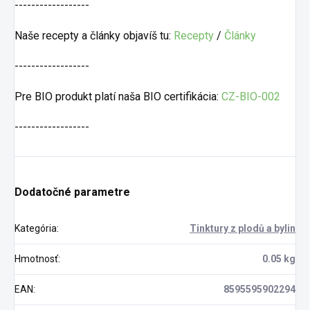
------------------
Naše recepty a články objavíš tu:
Recepty
/
Články
------------------
Pre BIO produkt platí naša BIO certifikácia:
CZ-BIO-002
------------------
Dodatočné parametre
Kategória
:
Tinktury z plodů a bylin
Hmotnosť
:
0.05 kg
EAN
:
8595595902294