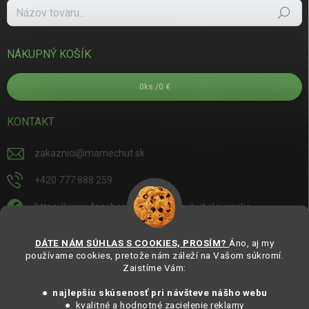
Hľadať
NÁKUPNÝ KOŠÍK
0
ks /
0 €
KONTAKT
zakaznici
@
mamechut.sk
+420 777 888 259
https://www.facebook.com/mamechut.slovensko
mamechut.slovensko
DÁTE NÁM SÚHLAS S COOKIES, PROSÍM?
Áno, aj my
používame cookies, pretože nám záleží na Vašom súkromí.
https://www.youtube.com/@mamechutczsk
Zaistíme Vám:
@mamechut.czsk
● najlepšiu skúsenosť pri návšteve nášho webu
● kvalitné a hodnotné zacielenie reklamy