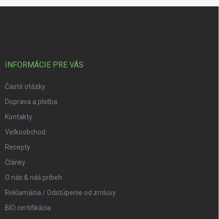
Zápätie
INFORMÁCIE PRE VÁS
Časté otázky
Doprava a platba
Kontakty
Veľkoobchod
Recepty
Články
O nás & náš príbeh
Reklamácia / Odstúpenie od zmluvy
BIO certifikácia