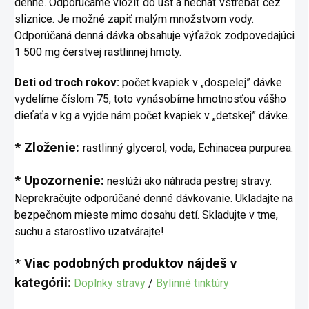
denne. Odporúčame vložiť do úst a nechať vstrebať cez
sliznice. Je možné zapiť malým množstvom vody.
Odporúčaná denná dávka obsahuje výťažok zodpovedajúci
1 500 mg čerstvej rastlinnej hmoty.
Deti od troch rokov:
počet kvapiek v „dospelej” dávke
vydelíme číslom 75, toto vynásobíme hmotnosťou vášho
dieťaťa v kg a vyjde nám počet kvapiek v „detskej” dávke.
* Zloženie:
rastlinný glycerol, voda, Echinacea purpurea.
* Upozornenie:
neslúži ako náhrada pestrej stravy.
Neprekračujte odporúčané denné dávkovanie. Ukladajte na
bezpečnom mieste mimo dosahu detí. Skladujte v tme,
suchu a starostlivo uzatvárajte!
* Viac podobných produktov nájdeš v
kategórii:
Doplnky stravy
/
Bylinné tinktúry