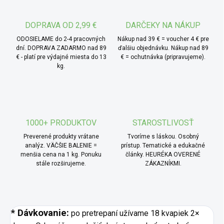
vplyv na prirodzenú obranyschopnosť. Echinacea
purpurová napomáha udržiavať normálne zdravie dolných
DOPRAVA OD 2,99 €
DARČEKY NA NÁKUP
močových ciest. Tradične sa používa na podporu zdravia
ODOSIELAME do 2-4 pracovných
Nákup nad 39 € = voucher 4 € pre
horných dýchacích ciest. Užívanie sa odporúča najmä v
dní. DOPRAVA ZADARMO nad 89
ďalšiu objednávku. Nákup nad 89
€ - platí pre výdajné miesta do 13
€ = ochutnávka (pripravujeme).
rizikových obdobiach jesene či zimy.
kg.
1000+ PRODUKTOV
STAROSTLIVOSŤ
Preverené produkty vrátane
Tvoríme s láskou. Osobný
analýz. VÄČŠIE BALENIE =
prístup. Tematické a edukačné
menšia cena na 1 kg. Ponuku
články. HEURÉKA OVERENÉ
stále rozširujeme.
ZÁKAZNÍKMI.
* Dávkovanie:
po pretrepaní užívame 18 kvapiek 2×