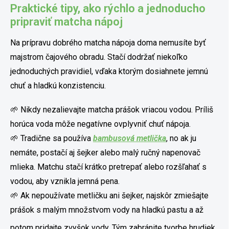
Praktické tipy, ako rýchlo a jednoducho
pripraviť matcha nápoj
Na prípravu dobrého matcha nápoja doma nemusíte byť
majstrom čajového obradu. Stačí dodržať niekoľko
jednoduchých pravidiel, vďaka ktorým dosiahnete jemnú
chuť a hladkú konzistenciu.
🌱 Nikdy nezalievajte matcha prášok vriacou vodou. Príliš
horúca voda môže negatívne ovplyvniť chuť nápoja.
🌱 Tradične sa používa
bambusová metlička
, no ak ju
nemáte, postačí aj šejker alebo malý ručný napenovač
mlieka. Matchu stačí krátko pretrepať alebo rozšľahať s
vodou, aby vznikla jemná pena.
🌱 Ak nepoužívate metličku ani šejker, najskôr zmiešajte
prášok s malým množstvom vody na hladkú pastu a až
potom pridajte zvyšok vody. Tým zabránite tvorbe hrudiek.