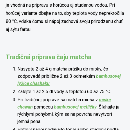
je vhodná na prípravu s horúcou aj studenou vodou. Pri
horúcej variante dbajte na to, aby teplota vody neprekročila
80 °C, vďaka čomu si nápoj zachová svoju prirodzenú chuť
aj sýtu farbu.
Tradičná príprava čaju matcha
Nasypte 2 až 4 g matcha prášku do misky, čo
zodpovedá približne 2 až 3 odmerkám
bambusovej
lyžice chashaku
.
Zalejte 1 až 2,5 dl vody s teplotou 60 až 75 °C.
Pri tradičnej príprave sa matcha mieša v
miske
chawan
pomocou
bambusovej metličky
. Šľahajte ju
rýchlymi pohybmi, kým sa na povrchu nevytvorí
jemná pena.
Hotový nápoj podávajte teplý alebo studený podľa