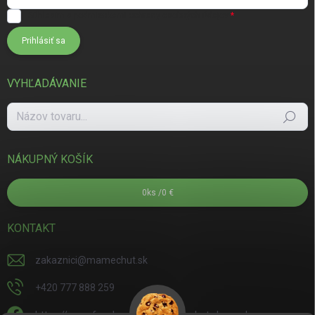
Súhlasím s
podmienkami ochrany osobných údajov
Prihlásiť sa
VYHĽADÁVANIE
Hľadať
NÁKUPNÝ KOŠÍK
0
ks /
0 €
KONTAKT
zakaznici
@
mamechut.sk
+420 777 888 259
https://www.facebook.com/mamechut.slovensko