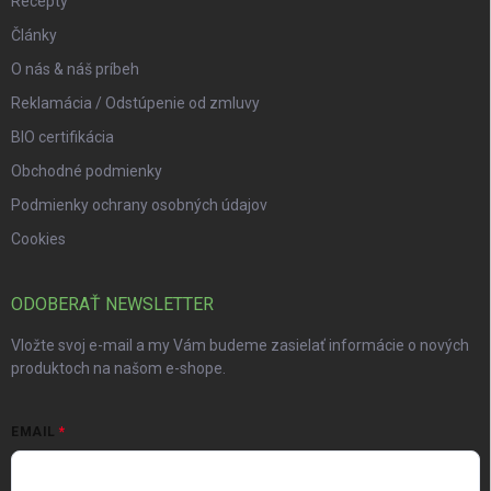
Recepty
Články
O nás & náš príbeh
Reklamácia / Odstúpenie od zmluvy
BIO certifikácia
Obchodné podmienky
Podmienky ochrany osobných údajov
Cookies
ODOBERAŤ NEWSLETTER
Vložte svoj e-mail a my Vám budeme zasielať informácie o nových
produktoch na našom e-shope.
EMAIL