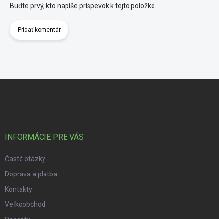
Buďte prvý, kto napíše príspevok k tejto položke.
Pridať komentár
Zápätie
INFORMÁCIE PRE VÁS
Časté otázky
Doprava a platba
Kontakty
Veľkoobchod