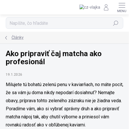
Prejsť na obsah
Hľadať
Články
Ako pripraviť čaj matcha ako
profesionál
19.1.2026
Milujete tú bohatú zelenú penu v kaviarňach, no máte pocit,
že sa vám ju doma nikdy nepodarí dosiahnuť? Nemajte
obavy, príprava tohto zeleného zázraku nie je žiadna veda.
Poradíme vám, ako si vybrať správny druh a ako pripraviť
matcha nápoj tak, aby chutil výborne a priniesol vám
rovnakú radosť ako v obľúbenej kaviarni.