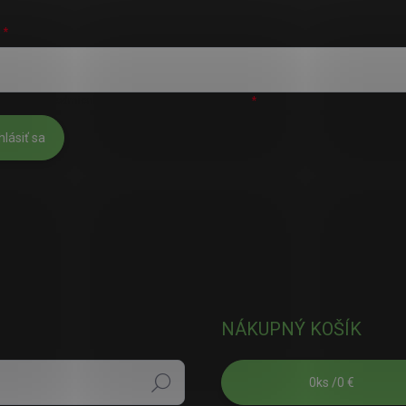
L
úhlasím s
podmienkami ochrany osobných údajov
hlásiť sa
NÁKUPNÝ KOŠÍK
0
ks /
0 €
Hľadať