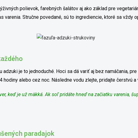
ýživných polievok, farebných šalátov aj ako základ pre vegetari
s varenia. Stručne povedané, sú to ingrediencie, ktoré sa vždy op
 každého
 adzuki je to jednoduché. Hoci sa dá variť aj bez namáčania, pre
odiny alebo cez noc. Následne vodu zlejte, pridajte čerstvú a 
ver, keď je už mäkká. Ak soľ pridáte hneď na začiatku varenia, šu
sušených paradajok