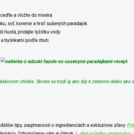
ceďte a vložte do mixéra.
aku, soľ, korenie a hrsť sušených paradajok.
š hustá, pridajte lyžičku vody.
a bylinkami podľa chuti.
skovom chlebe. Skvele sa hodí aj ako dip k zelenine alebo ako s
 ďalšie tipy, zaujímavosti o ingredienciách a exkluzívne zľavy.
Pri
inšpiráciu. Odporúčame vám aj článok
1. diel ročného sprievodcu: 