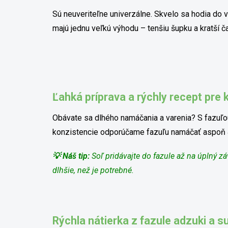
Sú neuveriteľne univerzálne. Skvelo sa hodia do v
majú jednu veľkú výhodu – tenšiu šupku a kratší ča
Ľahká príprava a rýchly recept pre
Obávate sa dlhého namáčania a varenia? S fazuľou
konzistencie odporúčame fazuľu namáčať aspoň 4 h
💡 Náš tip:
Soľ pridávajte do fazule až na úplný zá
dlhšie, než je potrebné.
Rýchla nátierka z fazule adzuki a 