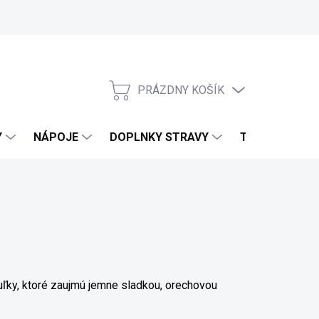
PRÁZDNY KOŠÍK
NÁKUPNÝ KOŠÍK
Y
NÁPOJE
DOPLNKY STRAVY
TELO & DOMO
ľky, ktoré zaujmú jemne sladkou, orechovou