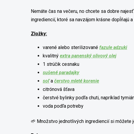
Nemáte čas na večeru, no chcete sa dobre najesť?
ingrediencií, ktoré sa navzájom krásne dopĺňajú a
Zložky:
varené alebo sterilizované
fazule adzuki
kvalitný
extra panenský olivový olej
1 strúčik cesnaku
sušené paradajky
soľ
a
čerstvo mleté korenie
citrónová šťava
čerstvé bylinky podľa chuti, napríklad tymi
voda podľa potreby
🌱 Množstvo jednotlivých ingrediencií si môžete j