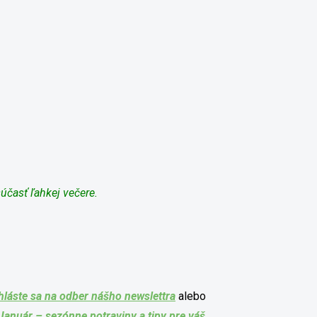
účasť ľahkej večere.
hláste sa na odber nášho newslettra
alebo
Január – sezónne potraviny a tipy pre váš