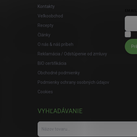
Kontakty
EMAI
Veľkoobchod
Recepty
S
Články
O nás & náš príbeh
Pri
Reklamácia / Odstúpenie od zmluvy
BIO certifikácia
Obchodné podmienky
Podmienky ochrany osobných údajov
Cookies
VYHĽADÁVANIE