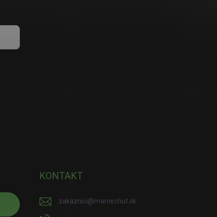
KONTAKT
zakaznici
@
mamechut.sk