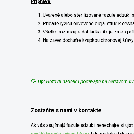
Príprava:
Uvarené alebo sterilizované fazule adzuki s
Pridajte lyžicu olivového oleja, strúčik cesn
Všetko rozmixujte dohladka. Ak je zmes príli
Na záver dochuťte kvapkou citrónovej šťavy 
💡 Tip:
Hotovú nátierku podávajte na čerstvom kvá
Zostaňte s nami v kontakte
Ak vás zaujímajú fazule adzuki, nenechajte si ujsť
navštívte našu sekciu blogu
, kde nájdete ďalšiu 