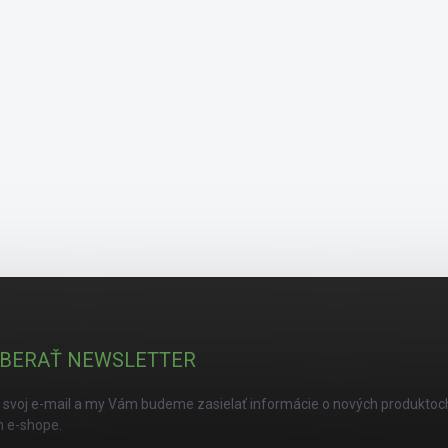
BERAŤ NEWSLETTER
 svoj e-mail a my Vám budeme zasielať informácie o nových produktoc
 e-shope.