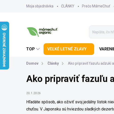
Prejsť na obsah
Moja objednávka
ČLÁNKY
Prečo MámeChuť
TOP
VEĽKÉ LETNÉ ZĽAVY
VARENI
Domov
Články
Ako pripraviť fazuľu adzuki a
Ako pripraviť fazuľu 
20.1.2026
Hľadáte spôsob, ako oživiť svoj jedálny lístok n
chuťou. V Japonsku sú hviezdou sladkých dezerto