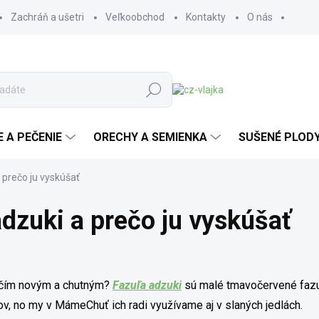
Zachráň a ušetri
Veľkoobchod
Kontakty
O nás
Hľadať
E A PEČENIE
ORECHY A SEMIENKA
SUŠENÉ PLOD
 prečo ju vyskúšať
adzuki a prečo ju vyskúšať
iečím novým a chutným?
Fazuľa adzuki
sú malé tmavočervené fazu
v, no my v MámeChuť ich radi využívame aj v slaných jedlách.