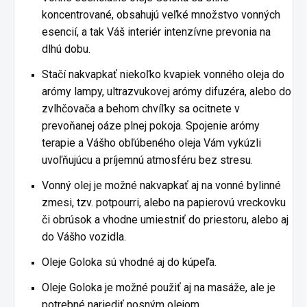
koncentrované, obsahujú veľké množstvo vonných
esencií, a tak Váš interiér intenzívne prevonia na
dlhú dobu.
Stačí nakvapkať niekoľko kvapiek vonného oleja do
arómy lampy, ultrazvukovej arómy difuzéra, alebo do
zvlhčovača a behom chvíľky sa ocitnete v
prevoňanej oáze plnej pokoja. Spojenie arómy
terapie a Vášho obľúbeného oleja Vám vykúzli
uvoľňujúcu a príjemnú atmosféru bez stresu.
Vonný olej je možné nakvapkať aj na vonné bylinné
zmesi, tzv. potpourri, alebo na papierovú vreckovku
či obrúsok a vhodne umiestniť do priestoru, alebo aj
do Vášho vozidla.
Oleje Goloka sú vhodné aj do kúpeľa.
Oleje Goloka je možné použiť aj na masáže, ale je
potrebné nariediť nosným olejom