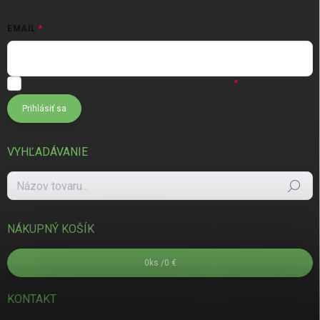
EMAIL
Súhlasím s
podmienkami ochrany osobných údajov
Prihlásiť sa
VYHĽADÁVANIE
Hľadať
NÁKUPNÝ KOŠÍK
0
ks /
0 €
KONTAKT