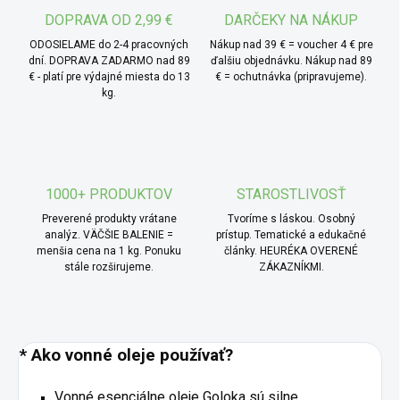
v aróma lampách, ultrazvukových aróma difúzoroch, alebo
DOPRAVA OD 2,99 €
DARČEKY NA NÁKUP
vo zvlhčovačoch. Po zmiešaní s nosným olejom je možné
ODOSIELAME do 2-4 pracovných
Nákup nad 39 € = voucher 4 € pre
olej použiť aj na masáže.
dní. DOPRAVA ZADARMO nad 89
ďalšiu objednávku. Nákup nad 89
€ - platí pre výdajné miesta do 13
€ = ochutnávka (pripravujeme).
kg.
1000+ PRODUKTOV
STAROSTLIVOSŤ
Preverené produkty vrátane
Tvoríme s láskou. Osobný
analýz. VÄČŠIE BALENIE =
prístup. Tematické a edukačné
menšia cena na 1 kg. Ponuku
články. HEURÉKA OVERENÉ
stále rozširujeme.
ZÁKAZNÍKMI.
* Ako vonné oleje používať?
Vonné esenciálne oleje Goloka sú silne