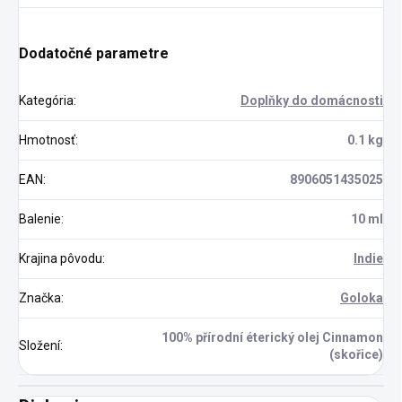
Dodatočné parametre
Kategória
:
Doplňky do domácnosti
Hmotnosť
:
0.1 kg
EAN
:
8906051435025
Balenie
:
10 ml
Krajina pôvodu
:
Indie
Značka
:
Goloka
100% přírodní éterický olej Cinnamon
Složení
:
(skořice)