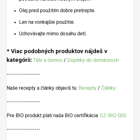
Olej pred použitím dobre pretrepte.
Len na vonkajšie použitie.
Uchovávajte mimo dosahu detí.
* Viac podobných produktov nájdeš v
kategórii:
Tělo a domov
/
Doplnky do domácnosti
------------------
Naše recepty a články objavíš tu:
Recepty
/
Články
------------------
Pre BIO produkt platí naša BIO certifikácia:
CZ-BIO-002
------------------