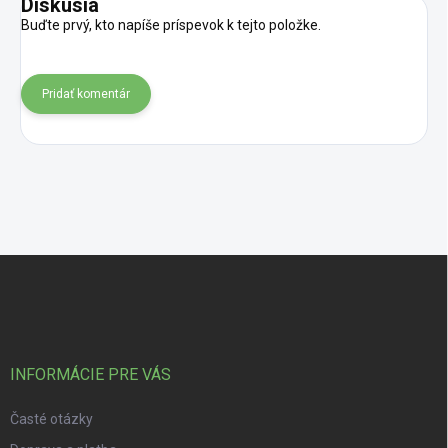
Diskusia
Buďte prvý, kto napíše príspevok k tejto položke.
Pridať komentár
Zápätie
INFORMÁCIE PRE VÁS
Časté otázky