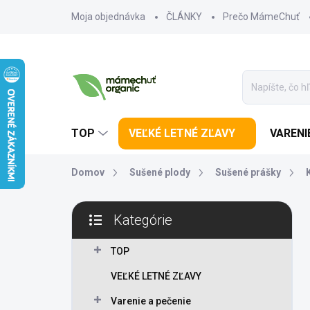
Prejsť na obsah
Moja objednávka
ČLÁNKY
Prečo MámeChuť
TOP
VEĽKÉ LETNÉ ZĽAVY
VARENI
Domov
Sušené plody
Sušené prášky
Bočný panel
Kategórie
Preskočiť kategórie
TOP
VEĽKÉ LETNÉ ZĽAVY
Varenie a pečenie