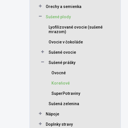
Orechy a semienka
Sušené plody
Lyofilizované ovocie (sušené
mrazom)
Ovocie v čokoláde
Sušené ovocie
Sušené prášky
Ovocné
Koreňové
SuperPotraviny
Sušená zelenina
Nápoje
Doplnky stravy