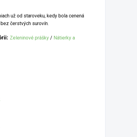
niach už od staroveku, kedy bola cenená
j bez čerstvých surovín.
rii:
Zeleninové prášky
/
Nátierky a
2
.