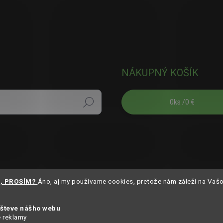
NÁKUPNÝ KOŠÍK
0
ks /
0 €
Hľadať
S, PROSÍM?
Áno, aj my používame cookies, pretože nám záleží na Vaš
všteve nášho webu
e reklamy