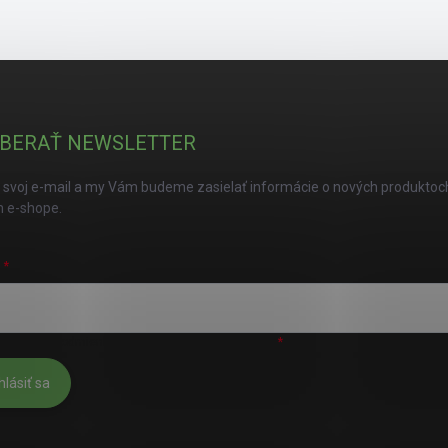
BERAŤ NEWSLETTER
 svoj e-mail a my Vám budeme zasielať informácie o nových produktoc
 e-shope.
L
úhlasím s
podmienkami ochrany osobných údajov
hlásiť sa