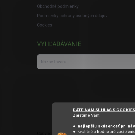
Obchodné podmienky
Podmienky ochrany osobných údajov
Cookies
VYHĽADÁVANIE
DÁTE NÁM SÚHLAS S COOKIE
Zaistíme Vám:
● najlepšiu skúsenosť pri ná
● kvalitné a hodnotné zacieleni
Copyright 2025
MámeChuť