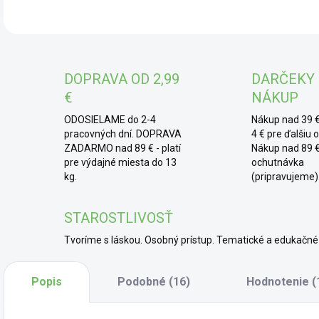
a a
prá
typi
DOPRAVA OD 2,99
DARČEKY
* 
€
NÁKUP
rast
suši
ODOSIELAME do 2-4
Nákup nad 39 €
ako 
pracovných dní. DOPRAVA
4 € pre ďalšiu 
ZADARMO nad 89 € - platí
Nákup nad 89 €
pre výdajné miesta do 13
ochutnávka
kg.
(pripravujeme)
STAROSTLIVOSŤ
Tvoríme s láskou. Osobný prístup. Tematické a edukač
Popis
Podobné (16)
Hodnotenie (