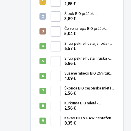
g
2,85 €
Šípok BIO prášok -
MámeChuť
3,89 €
Červená repa BIO prášok
(cvikla) - MámeChuť
5,04 €
Sirup pekne hustá jahoda -
500 ml
6,57 €
Sirup pekne hustá hruška -
500 ml
6,86 €
Sušené mlieko BIO 26% tuku -
MámeChuť
4,09 €
Škorica BIO cejlónska mletá -
MámeChuť
2,56 €
Kurkuma BIO mletá -
MámeChuť
2,56 €
Kakao BIO & RAW nepražené
- MámeChuť
8,35 €