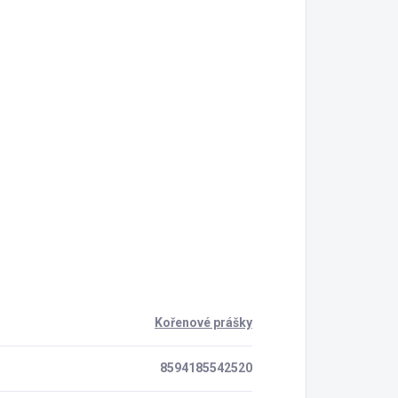
Kořenové prášky
8594185542520