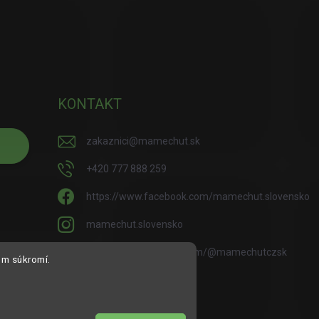
KONTAKT
zakaznici
@
mamechut.sk
+420 777 888 259
https://www.facebook.com/mamechut.slovensko
mamechut.slovensko
https://www.youtube.com/@mamechutczsk
om súkromí.
@mamechut.czsk