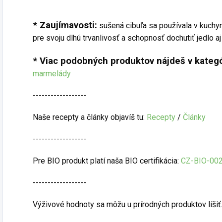
* Zaujímavosti:
sušená cibuľa sa používala v kuchy
pre svoju dlhú trvanlivosť a schopnosť dochutiť jedlo a
* Viac podobných produktov nájdeš v kategó
marmelády
------------------
Naše recepty a články objavíš tu:
Recepty
/
Články
------------------
Pre BIO produkt platí naša BIO certifikácia:
CZ-BIO-00
------------------
Výživové hodnoty sa môžu u prírodných produktov líšiť