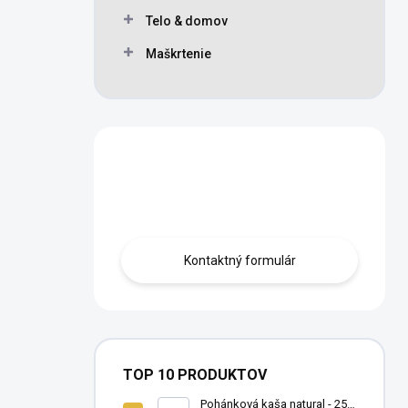
Telo & domov
Maškrtenie
Máte otázku?
Obráťte sa na nás.
Kontaktný formulár
TOP 10 PRODUKTOV
Pohánková kaša natural - 250