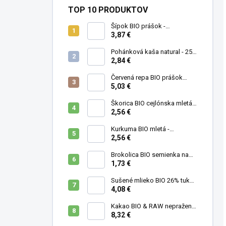
TOP 10 PRODUKTOV
Šípok BIO prášok -
MámeChuť
3,87 €
Pohánková kaša natural - 250
g
2,84 €
Červená repa BIO prášok
(cvikla) - MámeChuť
5,03 €
Škorica BIO cejlónska mletá -
MámeChuť
2,56 €
Kurkuma BIO mletá -
MámeChuť
2,56 €
Brokolica BIO semienka na
klíčenie - 10 g
1,73 €
Sušené mlieko BIO 26% tuku -
MámeChuť
4,08 €
Kakao BIO & RAW nepražené
- MámeChuť
8,32 €