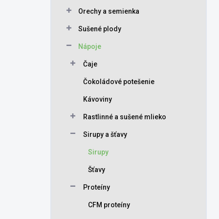
Orechy a semienka
Sušené plody
Nápoje
Čaje
Čokoládové potešenie
Kávoviny
Rastlinné a sušené mlieko
Sirupy a šťavy
Sirupy
Šťavy
Proteíny
CFM proteíny