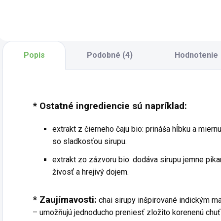
farbou aj chuťou.
s
koncentrátu a
Vďaka fermentácii
k
upravená len
má jemne kyslastý
v
miernym pridaním
tón a je vhodná na
V
kyseliny citrónovej
každodenné
č
a antioxidantov.
Popis
Podobné (4)
Hodnotenie
použitie ako súčasť
k
Nápoj si zachováva
pitného režimu....
n
prirodzenú farbu
aj...
* Ostatné ingrediencie sú napríklad:
extrakt z čierneho čaju bio: prináša hĺbku a miern
so sladkosťou sirupu.
extrakt zo zázvoru bio: dodáva sirupu jemne pikan
živosť a hrejivý dojem.
* Zaujímavosti:
chai sirupy inšpirované indickým m
– umožňujú jednoducho preniesť zložito korenenú chuť