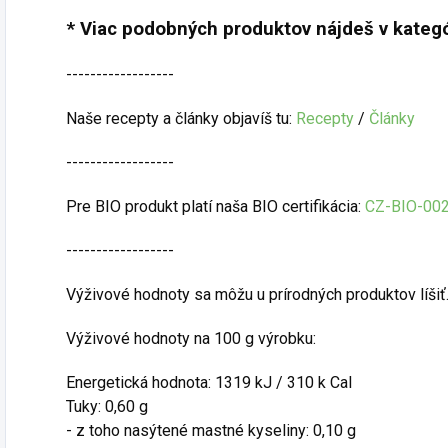
* Viac podobných produktov nájdeš v kategó
------------------
Naše recepty a články objavíš tu:
Recepty
/
Články
------------------
Pre BIO produkt platí naša BIO certifikácia:
CZ-BIO-00
------------------
Výživové hodnoty sa môžu u prírodných produktov líšiť
Výživové hodnoty na 100 g výrobku:
Energetická hodnota: 1319 kJ / 310 k Cal
Tuky: 0,60 g
- z toho nasýtené mastné kyseliny: 0,10 g