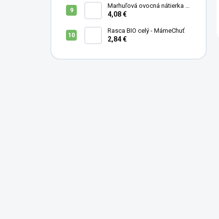
Marhuľová ovocná nátierka s
levanduľou, mandľami a
4,08 €
medom - 200 ml
Rasca BIO celý - MámeChuť
2,84 €