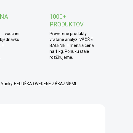
TIP od MámeChuť:
zmiešaj s teplým alebo
deným rastlinným mliekom pre domáce chai latté.
 NA
1000+
 sa aj do pečenia – napríklad do perníkov alebo ako
PRODUKTOV
va na muffiny.
 = voucher
Preverené produkty
objednávku.
vrátane analýz. VÄČŠIE
 =
BALENIE = menšia cena
na 1 kg. Ponuku stále
.
rozširujeme.
né články. HEURÉKA OVERENÉ ZÁKAZNÍKMI.
P