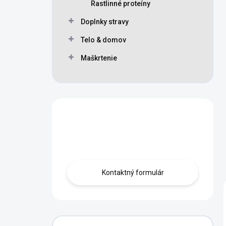
Rastlinné proteíny
Doplnky stravy
Telo & domov
Maškrtenie
Máte otázku?
Obráťte sa na nás.
Kontaktný formulár