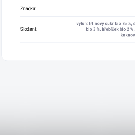
Značka
:
výluh: třtinový cukr bio 75 %,
Složení
:
bio 3 %, hřebíček bio 2 %
kakaové