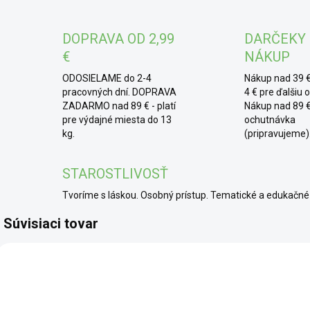
* 
stu
DOPRAVA OD 2,99
DARČEKY
Hodí
€
NÁKUP
pole
ODOSIELAME do 2-4
Nákup nad 39 €
pracovných dní. DOPRAVA
4 € pre ďalšiu 
ZADARMO nad 89 € - platí
Nákup nad 89 €
pre výdajné miesta do 13
ochutnávka
kg.
(pripravujeme)
STAROSTLIVOSŤ
Tvoríme s láskou. Osobný prístup. Tematické a edukač
Súvisiaci tovar
SCD
BIO
BIO
TOP
SCD
SCD
TOP
TO