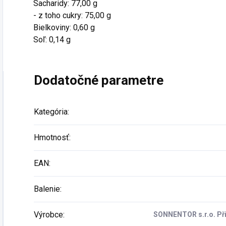
Sacharidy: 77,00 g
- z toho cukry: 75,00 g
Bielkoviny: 0,60 g
Soľ: 0,14 g
Dodatočné parametre
Kategória
:
Hmotnosť
:
EAN
:
Balenie
:
Výrobce
:
SONNENTOR s.r.o. Pří