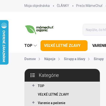
Prejsť na obsah
Moja objednávka
ČLÁNKY
Prečo MámeChuť
TOP
VEĽKÉ LETNÉ ZĽAVY
VARENI
Domov
Nápoje
Sirupy a šťavy
Sirupy
Bočný panel
Kategórie
Preskočiť kategórie
TOP
VEĽKÉ LETNÉ ZĽAVY
Varenie a pečenie