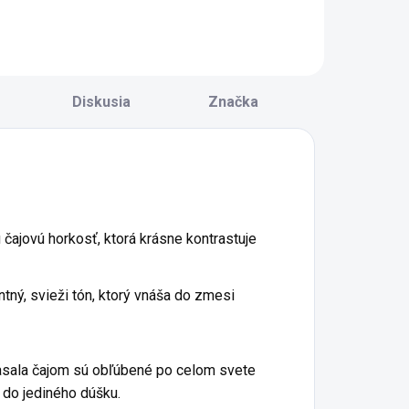
 plnou, prírodne
sýto oranžovú
yslou chuťou a
farbu. Obsahuje
ýraznou vôňou.
90% rakytníkovej
zniká lisovaním
šťavy a je jemne
erstvej bielej
dosladená
Diskusia
Značka
apusty a
fruktózou.
ásledným...
Hustejšia
konzistencia s...
u čajovú horkosť, ktorá krásne kontrastuje
tný, svieži tón, ktorý vnáša do zmesi
asala čajom sú obľúbené po celom svete
 do jediného dúšku.