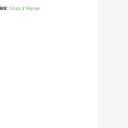
rii:
Sirupy
/
Nápoje
2
.