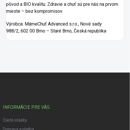
pôvod a BIO kvalitu. Zdravie a chuť sú pre nás na prvom
mieste – bez kompromisov.
Výrobca:
MámeChuť Advanced s.r.o., Nové sady
988/2, 602 00 Brno – Staré Brno, Česká republika
Zápätie
INFORMÁCIE PRE VÁS
Časté otázky
Doprava a platba