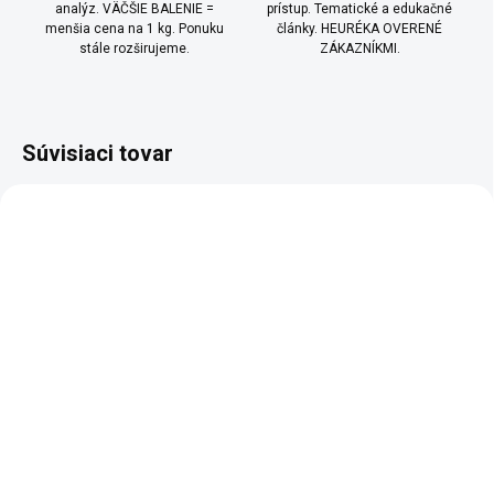
analýz. VÄČŠIE BALENIE =
prístup. Tematické a edukačné
menšia cena na 1 kg. Ponuku
články. HEURÉKA OVERENÉ
stále rozširujeme.
ZÁKAZNÍKMI.
Súvisiaci tovar
BIO
TOP
SKLADEM
SKLADEM
(8 KS)
(>10 KS)
Ananás lyofilizované
Maliny BIO celé