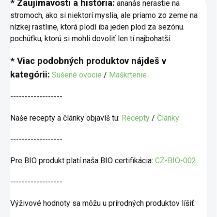
* Zaujímavosti a história:
ananás nerastie na
stromoch, ako si niektorí myslia, ale priamo zo zeme na
nízkej rastline, ktorá plodí iba jeden plod za sezónu.
pochúťku, ktorú si mohli dovoliť len tí najbohatší.
* Viac podobných produktov nájdeš v
kategórii:
Sušené ovocie
/
Maškrtenie
------------------
Naše recepty a články objavíš tu:
Recepty
/
Články
------------------
Pre BIO produkt platí naša BIO certifikácia:
CZ-BIO-002
------------------
Výživové hodnoty sa môžu u prírodných produktov líšiť.