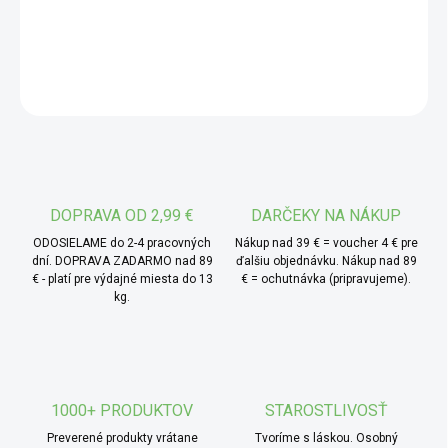
ovocia, šťavnatý, sladkokyslý a nápaditý nielen chuťou, ale
aj vzhľadom. Tento ananás v bio kvalite pochádza z
DETAILNÉ INFORMÁCIE
ekologicky šetrného poľnohospodárstva, kde môže zrieť
pomaly a prirodzene, pod horúcim tropickým slnkom.
OPÝTAŤ SA
* TIP od MámeChuť:
je skvelý ako prírodné sladidlo
do domáceho müsli, energetických tyčiniek alebo pečiva.
Môžete ho tiež nakrájať na menšie kúsky a pridať do
jogurtu, čajov alebo exotických omáčok. Pre výraznejšiu
chuť je možné ho rehydratovať vo vode či ovocnej šťave a
DOPRAVA OD 2,99 €
DARČEKY NA NÁKUP
použiť do smoothies alebo dezertov.
ODOSIELAME do 2-4 pracovných
Nákup nad 39 € = voucher 4 € pre
dní. DOPRAVA ZADARMO nad 89
ďalšiu objednávku. Nákup nad 89
€ - platí pre výdajné miesta do 13
€ = ochutnávka (pripravujeme).
kg.
1000+ PRODUKTOV
STAROSTLIVOSŤ
Preverené produkty vrátane
Tvoríme s láskou. Osobný