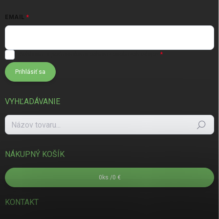
EMAIL
Súhlasím s
podmienkami ochrany osobných údajov
Prihlásiť sa
VYHĽADÁVANIE
Hľadať
NÁKUPNÝ KOŠÍK
0
ks /
0 €
KONTAKT