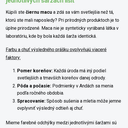
jednotlivých šaržách líšiť
Kúpili ste
čiernu macu
a zdá sa vám svetlejšia než tá,
ktorú ste mali naposledy? Pri prírodných produktoch je to
úplne prirodzené. Maca nie je synteticky vyrábaná látka v
laboratóriu, kde by bola každá šarža identická.
Farbu a chuť výsledného prášku ovplyvňujú viaceré
faktory:
Pomer koreňov:
Každá úroda má iný podiel
svetlejších a tmavších koreňov danej odrody.
Pôda a počasie:
Podmienky v Andách sa menia
podľa ročného obdobia.
Spracovanie:
Spôsob sušenia a mletia môže jemne
ovplyvniť výsledný odtieň aj chuť.
Mierne farebné odchýlky medzi jednotlivými šaržami sú