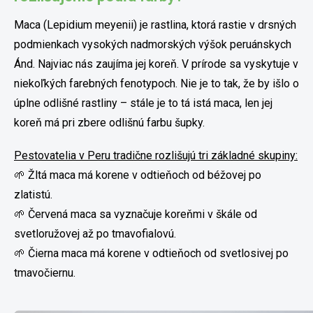
Maca (Lepidium meyenii) je rastlina, ktorá rastie v drsných
podmienkach vysokých nadmorských výšok peruánskych
Ánd. Najviac nás zaujíma jej koreň. V prírode sa vyskytuje v
niekoľkých farebných fenotypoch. Nie je to tak, že by išlo o
úplne odlišné rastliny – stále je to tá istá maca, len jej
koreň má pri zbere odlišnú farbu šupky.
Pestovatelia v Peru tradične rozlišujú tri základné skupiny:
🌱 Žltá maca má korene v odtieňoch od béžovej po
zlatistú.
🌱 Červená maca sa vyznačuje koreňmi v škále od
svetloružovej až po tmavofialovú.
🌱 Čierna maca má korene v odtieňoch od svetlosivej po
tmavočiernu.