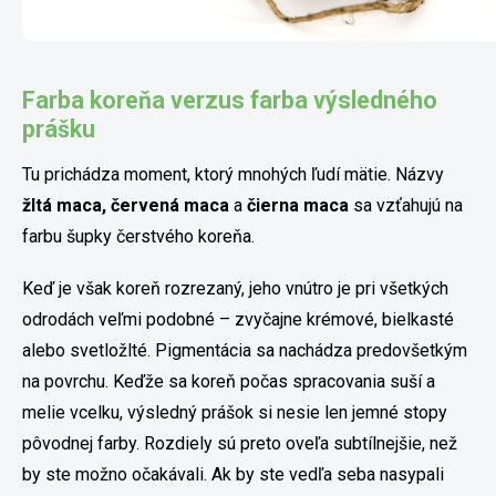
Farba koreňa verzus farba výsledného
prášku
Tu prichádza moment, ktorý mnohých ľudí mätie. Názvy
žltá maca, červená maca
a
čierna maca
sa vzťahujú na
farbu šupky čerstvého koreňa.
Keď je však koreň rozrezaný, jeho vnútro je pri všetkých
odrodách veľmi podobné – zvyčajne krémové, bielkasté
alebo svetložlté. Pigmentácia sa nachádza predovšetkým
na povrchu. Keďže sa koreň počas spracovania suší a
melie vcelku, výsledný prášok si nesie len jemné stopy
pôvodnej farby. Rozdiely sú preto oveľa subtílnejšie, než
by ste možno očakávali. Ak by ste vedľa seba nasypali