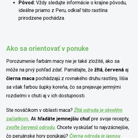
Pôvod:
Vždy sledujte informácie o krajine pôvodu,
ideálne priamo z Peru, odkiaľ táto rastlina
prirodzene pochádza.
Ako sa orientovať v ponuke
Porozumenie farbám macy nie je také zložité, ako sa
môže na prvý pohľad zdať. Pamätajte, že
žltá
,
červená
aj
čierna maca
pochádzajú z rovnakého druhu rastliny, líšia
sa však farbou šupky koreňa, čo sa prejavuje jemnými
rozdielmi v chuti aj v ich dostupnosti.
Ste nováčikom v oblasti maca?
Žltá odroda je skvelým
začiatkom.
Ak
hľadáte jemnejšiu chuť
pre svoje recepty,
zvoľte červenú odrodu
. Chcete vyskúšať to najvzácnejšie,
čo peruánske hory ponúkajú?
Čierna odroda je jasnou