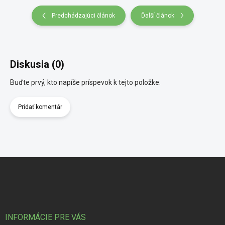
Predchádzajúci článok
Ďalší článok
Diskusia (0)
Buďte prvý, kto napíše príspevok k tejto položke.
Pridať komentár
Zápätie
INFORMÁCIE PRE VÁS