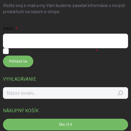
Vložte svoj e-mail a my Vám budeme zasielať informácie o nových
produktoch na našom e-shope.
EMAIL
Súhlasím s
podmienkami ochrany osobných údajov
Prihlásiť sa
VYHĽADÁVANIE
Hľadať
NÁKUPNÝ KOŠÍK
0
ks /
0 €