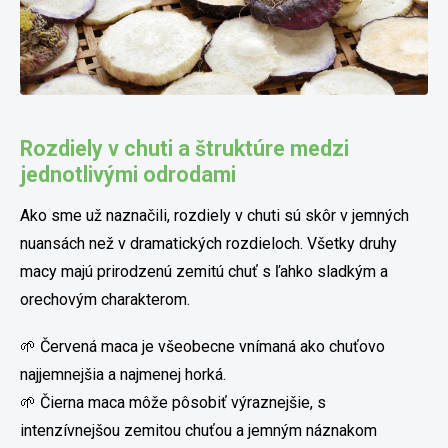
Rozdiely v chuti a štruktúre medzi
jednotlivými odrodami
Ako sme už naznačili, rozdiely v chuti sú skôr v jemných
nuansách než v dramatických rozdieloch. Všetky druhy
macy majú prirodzenú zemitú chuť s ľahko sladkým a
orechovým charakterom.
🌱 Červená maca je všeobecne vnímaná ako chuťovo
najjemnejšia a najmenej horká.
🌱 Čierna maca môže pôsobiť výraznejšie, s
intenzívnejšou zemitou chuťou a jemným náznakom