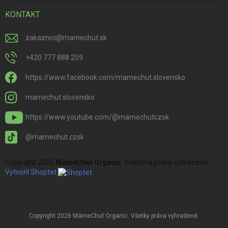
KONTAKT
zakaznici
@
mamechut.sk
+420 777 888 259
https://www.facebook.com/mamechut.slovensko
mamechut.slovensko
https://www.youtube.com/@mamechutczsk
@mamechut.czsk
Copyright 2025
MámeChuť Organic
. Všechna práva vyhrazena.
Vytvořil Shoptet
Copyright 2026
MámeChuť Organic
. Všetky práva vyhradené.