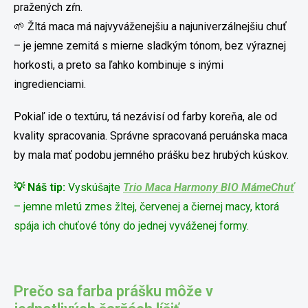
pražených zŕn.
🌱 Žltá maca má najvyváženejšiu a najuniverzálnejšiu chuť
– je jemne zemitá s mierne sladkým tónom, bez výraznej
horkosti, a preto sa ľahko kombinuje s inými
ingredienciami.
Pokiaľ ide o textúru, tá nezávisí od farby koreňa, ale od
kvality spracovania. Správne spracovaná peruánska maca
by mala mať podobu jemného prášku bez hrubých kúskov.
💡 Náš tip:
Vyskúšajte
Trio Maca Harmony BIO MámeChuť
– jemne mletú zmes žltej, červenej a čiernej macy, ktorá
spája ich chuťové tóny do jednej vyváženej formy.
Prečo sa farba prášku môže v