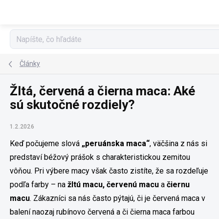
Prejsť na obsah
Články
Žltá, červená a čierna maca: Aké
sú skutočné rozdiely?
1.2.2026
Keď počujeme slová
„peruánska maca“
, väčšina z nás si
predstaví béžový prášok s charakteristickou zemitou
vôňou. Pri výbere macy však často zistíte, že sa rozdeľuje
podľa farby – na
žltú macu, červenú macu
a
čiernu
macu
. Zákazníci sa nás často pýtajú, či je červená maca v
balení naozaj rubínovo červená a či čierna maca farbou