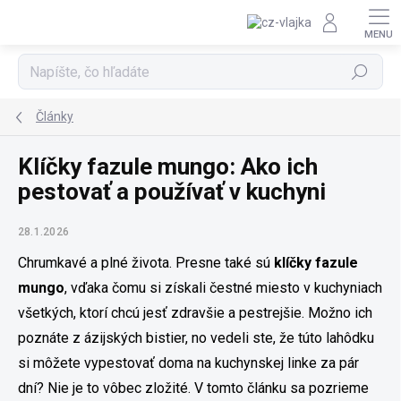
Prejsť na obsah
Hľadať
Články
Klíčky fazule mungo: Ako ich
pestovať a používať v kuchyni
28.1.2026
Chrumkavé a plné života. Presne také sú
klíčky fazule
mungo
, vďaka čomu si získali čestné miesto v kuchyniach
všetkých, ktorí chcú jesť zdravšie a pestrejšie. Možno ich
poznáte z ázijských bistier, no vedeli ste, že túto lahôdku
si môžete vypestovať doma na kuchynskej linke za pár
dní? Nie je to vôbec zložité. V tomto článku sa pozrieme