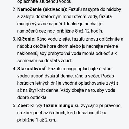
opláchnite studenou vodou.
Namočenie (aktivácia):
Fazuľu nasypte do nádoby
a zalejte dostatočným množstvom vody, fazuľa
mungo výrazne napučí. Ideálne je nechať ju
namočenú cez noc, približne 8 až 12 hodín.
Klíčenie:
Ráno vodu zlejte, fazuľu znovu opláchnite a
nádobu otočte hore dnom alebo ju nechajte mierne
naklonenú, aby prebytočná voda mohla odtiecť a k
semenám sa dostal vzduch.
Starostlivosť:
Fazuľu mungo oplachujte čistou
vodou aspoň dvakrát denne, ráno a večer. Počas
horúcich letných dní je vhodné oplachovanie zvýšiť
až na štyrikrát denne. Vždy dbajte na to, aby voda
dobre odtiekla.
Zber:
Klíčky
fazule mungo
sú zvyčajne pripravené
na zber po 4 až 6 dňoch, keď dosiahnu dĺžku
približne 1 až 2 cm.