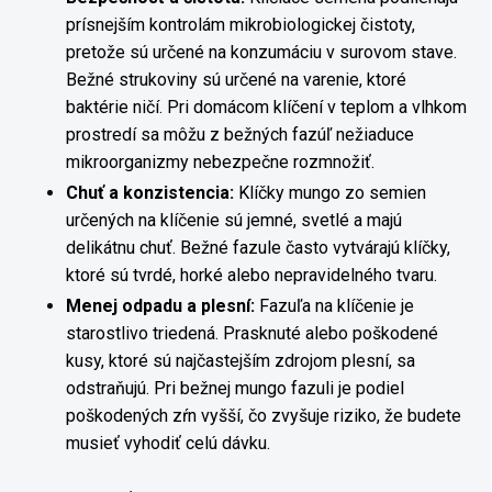
prísnejším kontrolám mikrobiologickej čistoty,
pretože sú určené na konzumáciu v surovom stave.
Bežné strukoviny sú určené na varenie, ktoré
baktérie ničí. Pri domácom klíčení v teplom a vlhkom
prostredí sa môžu z bežných fazúľ nežiaduce
mikroorganizmy nebezpečne rozmnožiť.
Chuť a konzistencia:
Klíčky mungo zo semien
určených na klíčenie sú jemné, svetlé a majú
delikátnu chuť. Bežné fazule často vytvárajú klíčky,
ktoré sú tvrdé, horké alebo nepravidelného tvaru.
Menej odpadu a plesní:
Fazuľa na klíčenie je
starostlivo triedená. Prasknuté alebo poškodené
kusy, ktoré sú najčastejším zdrojom plesní, sa
odstraňujú. Pri bežnej mungo fazuli je podiel
poškodených zŕn vyšší, čo zvyšuje riziko, že budete
musieť vyhodiť celú dávku.