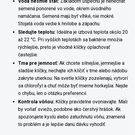
Voda nesmie stáť:
Základom úspechu je nenechať
semená ponorené vo vode, okrem úvodného
namáčania. Semená majú byť vlhké, nie mokré.
Stojatá voda vedie k hnilobe a zápachu.
Sledujte teplotu:
Ideálna je izbová teplota okolo 20
až 22 °C. Pri vyšších teplotách sa baktérie množia
rýchlejšie, preto je vhodné klíčky oplachovať
častejšie.
Tma pre jemnosť:
Ak chcete silnejšie, jemnejšie a
sladšie klíčky, nechajte ich klíčiť v tme alebo nádobu
zakryte utierkou. Na svetle klíčky zozelenajú, vytvorí
sa chlorofyl a chuť môže byť mierne horkejšia. Nejde
o chybu, len o otázku preferencií.
Kontrola vôňou:
Klíčky pravidelne ovoniavajte. Mali
by voňať sviežo, podobne ako čerstvý hrášok. Ak
spozorujete kyslú alebo zatuchnutú vôňu, znamená
to problém a je lepšie danú dávku vyhodiť.