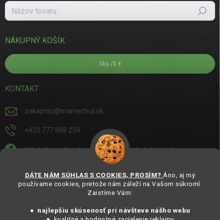
Hľadať
NÁKUPNÝ KOŠÍK
0
ks /
0 €
KONTAKT
zakaznici
@
mamechut.sk
+420 777 888 259
https://www.facebook.com/mamechut.slovensko
mamechut.slovensko
DÁTE NÁM SÚHLAS S COOKIES, PROSÍM?
Áno, aj my
používame cookies, pretože nám záleží na Vašom súkromí.
https://www.youtube.com/@mamechutczsk
Zaistíme Vám:
@mamechut.czsk
● najlepšiu skúsenosť pri návšteve nášho webu
● kvalitné a hodnotné zacielenie reklamy