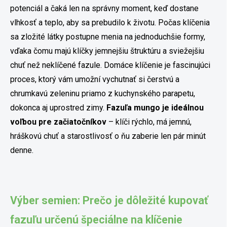
potenciál a čaká len na správny moment, keď dostane
vlhkosť a teplo, aby sa prebudilo k životu. Počas klíčenia
sa zložité látky postupne menia na jednoduchšie formy,
vďaka čomu majú klíčky jemnejšiu štruktúru a sviežejšiu
chuť než neklíčené fazule. Domáce klíčenie je fascinujúci
proces, ktorý vám umožní vychutnať si čerstvú a
chrumkavú zeleninu priamo z kuchynského parapetu,
dokonca aj uprostred zimy.
Fazuľa mungo je ideálnou
voľbou pre začiatočníkov
– klíči rýchlo, má jemnú,
hráškovú chuť a starostlivosť o ňu zaberie len pár minút
denne.
Výber semien: Prečo je dôležité kupovať
fazuľu určenú špeciálne na klíčenie