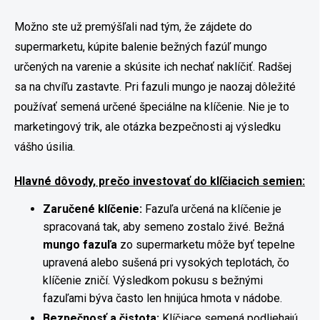
Možno ste už premýšľali nad tým, že zájdete do
supermarketu, kúpite balenie bežných fazúľ mungo
určených na varenie a skúsite ich nechať naklíčiť. Radšej
sa na chvíľu zastavte. Pri fazuli mungo je naozaj dôležité
používať semená určené špeciálne na klíčenie. Nie je to
marketingový trik, ale otázka bezpečnosti aj výsledku
vášho úsilia.
Hlavné dôvody, prečo investovať do klíčiacich semien:
Zaručené klíčenie:
Fazuľa určená na klíčenie je
spracovaná tak, aby semeno zostalo živé. Bežná
mungo fazuľa
zo supermarketu môže byť tepelne
upravená alebo sušená pri vysokých teplotách, čo
klíčenie zničí. Výsledkom pokusu s bežnými
fazuľami býva často len hnijúca hmota v nádobe.
Bezpečnosť a čistota:
Klíčiace semená podliehajú