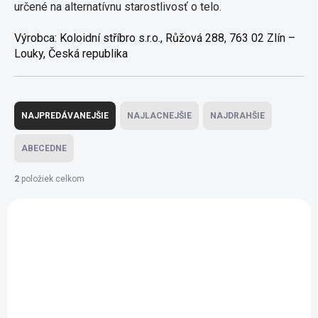
určené na alternatívnu starostlivosť o telo.
Výrobca:
Koloidní stříbro s.r.o., Růžová 288, 763 02 Zlín –
Louky, Česká republika
Radenie produktov
NAJPREDÁVANEJŠIE
NAJLACNEJŠIE
NAJDRAHŠIE
ABECEDNE
2
položiek celkom
Výpis produktov
SCD
SCD