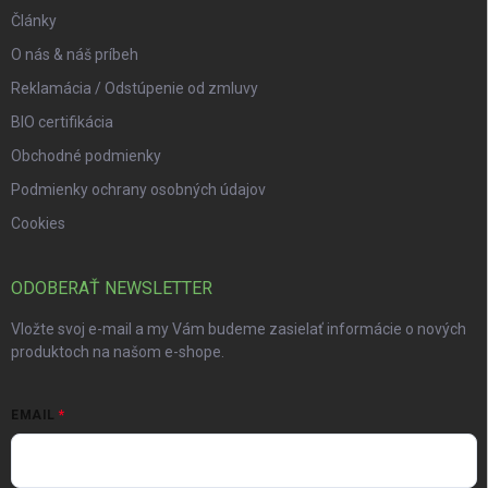
Články
O nás & náš príbeh
Reklamácia / Odstúpenie od zmluvy
BIO certifikácia
Obchodné podmienky
Podmienky ochrany osobných údajov
Cookies
ODOBERAŤ NEWSLETTER
Vložte svoj e-mail a my Vám budeme zasielať informácie o nových
produktoch na našom e-shope.
EMAIL