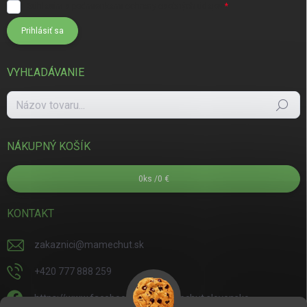
Súhlasím s
podmienkami ochrany osobných údajov
Prihlásiť sa
VYHĽADÁVANIE
Hľadať
NÁKUPNÝ KOŠÍK
0
ks /
0 €
KONTAKT
zakaznici
@
mamechut.sk
+420 777 888 259
https://www.facebook.com/mamechut.slovensko