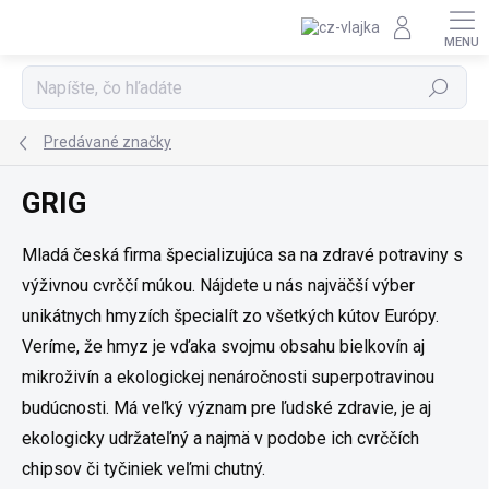
Prejsť na obsah
Hľadať
Predávané značky
GRIG
Mladá česká firma špecializujúca sa na zdravé potraviny s
výživnou cvrččí múkou. Nájdete u nás najväčší výber
unikátnych hmyzích špecialít zo všetkých kútov Európy.
Veríme, že hmyz je vďaka svojmu obsahu bielkovín aj
mikroživín a ekologickej nenáročnosti superpotravinou
budúcnosti. Má veľký význam pre ľudské zdravie, je aj
ekologicky udržateľný a najmä v podobe ich cvrččích
chipsov či tyčiniek veľmi chutný.