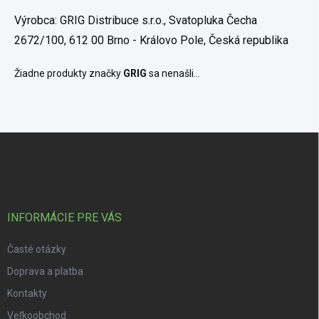
Výrobca: GRIG Distribuce s.r.o., Svatopluka Čecha
2672/100, 612 00 Brno - Královo Pole, Česká republika
Žiadne produkty značky
GRIG
sa nenašli...
Zápätie
INFORMÁCIE PRE VÁS
Časté otázky
Doprava a platba
Kontakty
Veľkoobchod