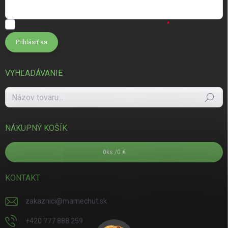
Súhlasím s
podmienkami ochrany osobných údajov
Prihlásiť sa
VYHĽADÁVANIE
Hľadať
NÁKUPNÝ KOŠÍK
0
ks /
0 €
KONTAKT
zakaznici
@
mamechut.sk
+420 777 888 259