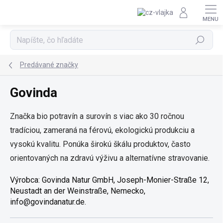
Prejsť na obsah
Hľadať
Predávané značky
Govinda
Značka bio potravín a surovín s viac ako 30 ročnou
tradíciou, zameraná na férovú, ekologickú produkciu a
vysokú kvalitu. Ponúka širokú škálu produktov, často
orientovaných na zdravú výživu a alternatívne stravovanie.
Výrobca: Govinda Natur GmbH, Joseph-Monier-Straße 12,
Neustadt an der Weinstraße, Nemecko,
info@govindanatur.de.