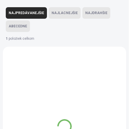
Radenie produktov
NAJPREDÁVANEJŠIE
NAJLACNEJŠIE
NAJDRAHŠIE
ABECEDNE
1
položiek celkom
Výpis produktov
AKCIA
TOP
SKLADEM
(>10 KS)
Keltská soľ - 500 g