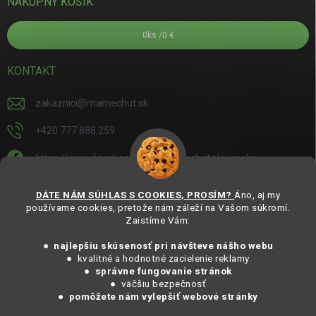
NÁKUPNÝ KOŠÍK
0
ks /
0 €
KONTAKT
zakaznici
@
mamechut.sk
+420 777 888 259
https://www.facebook.com/mamechut.slovensko
mamechut.slovensko
DÁTE NÁM SÚHLAS S COOKIES, PROSÍM?
Áno, aj my
používame cookies, pretože nám záleží na Vašom súkromí.
https://www.youtube.com/@mamechutczsk
Zaistíme Vám:
@mamechut.czsk
● najlepšiu skúsenosť pri návšteve nášho webu
● kvalitné a hodnotné zacielenie reklamy
●
správne fungovanie stránok
Copyright 2025
MámeChuť Organic
. Všechna práva vyhrazena.
● väčšiu bezpečnosť
Vytvořil Shoptet
● pomôžete nám vylepšiť webové stránky