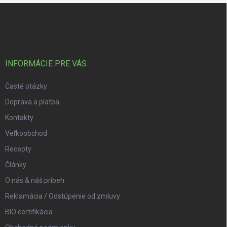
Zápätie
INFORMÁCIE PRE VÁS
Časté otázky
Doprava a platba
Kontakty
Veľkoobchod
Recepty
Články
O nás & náš príbeh
Reklamácia / Odstúpenie od zmluvy
BIO certifikácia