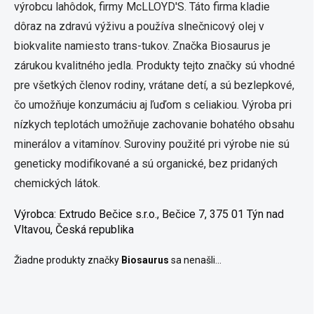
výrobcu lahôdok, firmy McLLOYD'S. Táto firma kladie
dôraz na zdravú výživu a používa slnečnicový olej v
biokvalite namiesto trans-tukov. Značka Biosaurus je
zárukou kvalitného jedla. Produkty tejto značky sú vhodné
pre všetkých členov rodiny, vrátane detí, a sú bezlepkové,
čo umožňuje konzumáciu aj ľuďom s celiakiou. Výroba pri
nízkych teplotách umožňuje zachovanie bohatého obsahu
minerálov a vitamínov. Suroviny použité pri výrobe nie sú
geneticky modifikované a sú organické, bez pridaných
chemických látok.
Výrobca:
Extrudo Bečice s.r.o., Bečice 7, 375 01 Týn nad
Vltavou, Česká republika
Žiadne produkty značky
Biosaurus
sa nenašli...