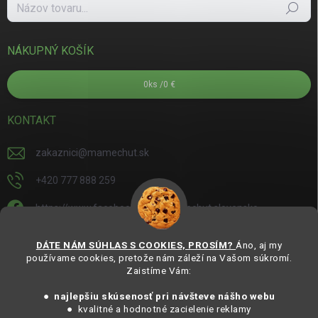
Hľadať
NÁKUPNÝ KOŠÍK
0
ks /
0 €
KONTAKT
zakaznici
@
mamechut.sk
+420 777 888 259
https://www.facebook.com/mamechut.slovensko
mamechut.slovensko
DÁTE NÁM SÚHLAS S COOKIES, PROSÍM?
Áno, aj my
používame cookies, pretože nám záleží na Vašom súkromí.
https://www.youtube.com/@mamechutczsk
Zaistíme Vám:
@mamechut.czsk
● najlepšiu skúsenosť pri návšteve nášho webu
● kvalitné a hodnotné zacielenie reklamy