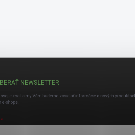
BERAŤ NEWSLETTER
 svoj e-mail a my Vám budeme zasielať informácie o nových produktoc
 e-shope.
L