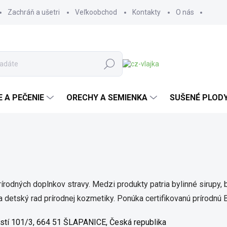
Zachráň a ušetri
Veľkoobchod
Kontakty
O nás
Hľadať
E A PEČENIE
ORECHY A SEMIENKA
SUŠENÉ PLOD
rírodných doplnkov stravy. Medzi produkty patria bylinné sirupy, 
 a detský rad prírodnej kozmetiky. Ponúka certifikovanú prírodnú
stí 101/3, 664 51 ŠLAPANICE, Česká republika