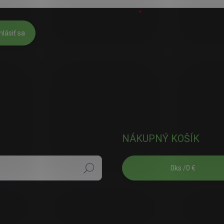
úhlasím s
podmienkami ochrany osobných údajov
hlásiť sa
NÁKUPNÝ KOŠÍK
0
ks /
0 €
Hľadať