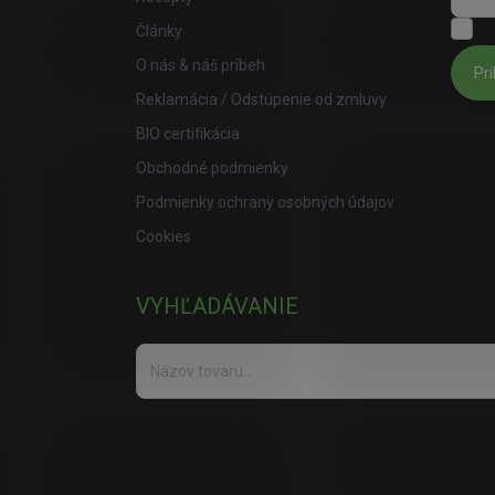
S
Články
O nás & náš príbeh
Pri
Reklamácia / Odstúpenie od zmluvy
BIO certifikácia
Obchodné podmienky
Podmienky ochrany osobných údajov
Cookies
VYHĽADÁVANIE