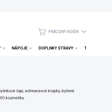
PRÁZDNY KOŠÍK
NÁKUPNÝ KOŠÍK
Y
NÁPOJE
DOPLNKY STRAVY
TELO & DOMO
bylinkové čaje, echinaceové kvapky, bylinné
 BIO kozmetiku.