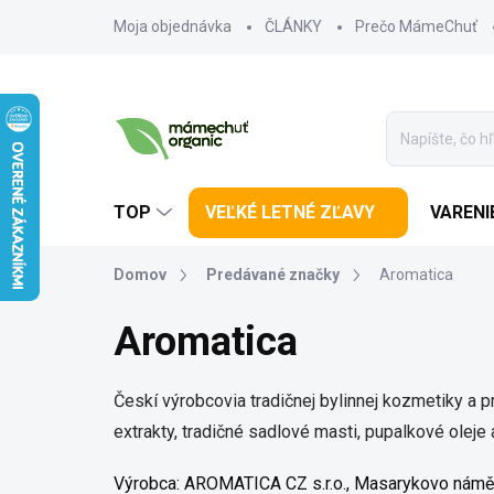
Prejsť na obsah
Moja objednávka
ČLÁNKY
Prečo MámeChuť
TOP
VEĽKÉ LETNÉ ZĽAVY
VARENI
Domov
Predávané značky
Aromatica
Aromatica
Českí výrobcovia tradičnej bylinnej kozmetiky a p
extrakty, tradičné sadlové masti, pupalkové oleje
Výrobca:
AROMATICA CZ s.r.o., Masarykovo námě