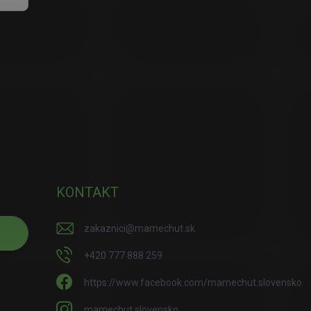
KONTAKT
zakaznici
@
mamechut.sk
+420 777 888 259
https://www.facebook.com/mamechut.slovensko
mamechut.slovensko