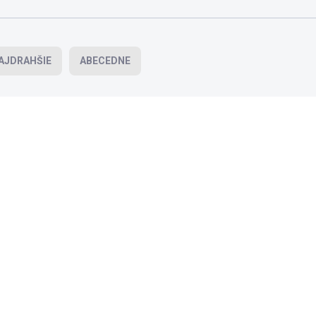
AJDRAHŠIE
ABECEDNE
SCD
SC