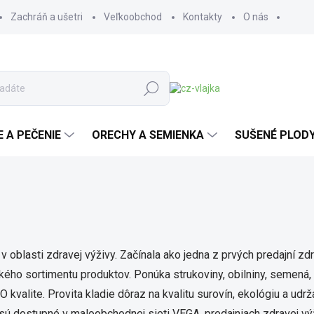
Zachráň a ušetri
Veľkoobchod
Kontakty
O nás
Hľadať
E A PEČENIE
ORECHY A SEMIENKA
SUŠENÉ PLOD
v oblasti zdravej výživy. Začínala ako jedna z prvých predajní 
irokého sortimentu produktov. Ponúka strukoviny, obilniny, semená
O kvalite. Provita kladie dôraz na kvalitu surovín, ekológiu a udr
 sú dostupné v maloobchodnej sieti VEGA, predajniach zdravej 