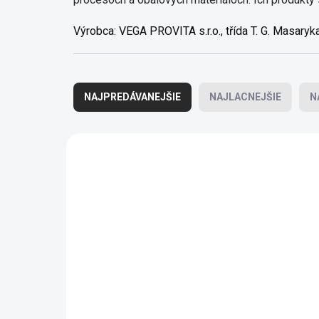
Výrobca:
VEGA PROVITA s.r.o., třída T. G. Masary
Radenie produktov
NAJPREDÁVANEJŠIE
NAJLACNEJŠIE
N
Výpis produktov