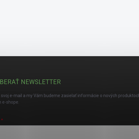
BERAŤ NEWSLETTER
 svoj e-mail a my Vám budeme zasielať informácie o nových produktoc
 e-shope.
L