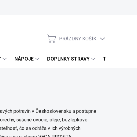
PRÁZDNY KOŠÍK
NÁKUPNÝ KOŠÍK
Y
NÁPOJE
DOPLNKY STRAVY
TELO & DOMO
zdravých potravín v Československu a postupne
, orechy, sušené ovocie, oleje, bezlepkové
žateľnosť, čo sa odráža v ich výrobných
výživy a na e-shope VEGA PROVITA.