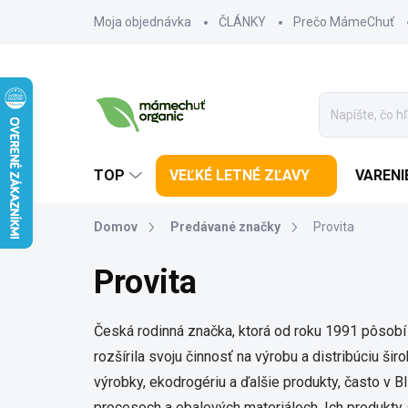
Prejsť na obsah
Moja objednávka
ČLÁNKY
Prečo MámeChuť
TOP
VEĽKÉ LETNÉ ZĽAVY
VARENI
Domov
Predávané značky
Provita
Provita
Česká rodinná značka, ktorá od roku 1991 pôsobí 
rozšírila svoju činnosť na výrobu a distribúciu š
výrobky, ekodrogériu a ďalšie produkty, často v BI
procesoch a obalových materiáloch. Ich produkty