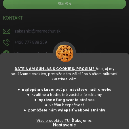
0
ks /
0 €
KONTAKT
zakaznici
@
mamechut.sk
+420 777 888 259
https://www.facebook.com/mamechut.slovensko
mamechut.slovensko
DÁTE NÁM SÚHLAS S COOKIES, PROSÍM?
Áno, aj my
používame cookies, pretože nám záleží na Vašom súkromí.
https://www.youtube.com/@mamechutczsk
Zaistíme Vám:
@mamechut.czsk
● najlepšiu skúsenosť pri návšteve nášho webu
● kvalitné a hodnotné zacielenie reklamy
●
správne fungovanie stránok
Copyright 2025
MámeChuť Organic
. Všechna práva vyhrazena.
● väčšiu bezpečnosť
Vytvořil Shoptet
● pomôžete nám vylepšiť webové stránky
Viac o cookies TU.
Ďakujeme.
Nastavenie