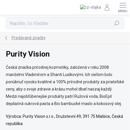
Prejsť na obsah
Hľadať
Predávané značky
Purity Vision
Česká značka prírodnej kozmetiky, založená v roku 2008
manželmi Vladimírom a Shanti Lusíkovými. Ich cieľom bolo
ponúknuť vysoko kvalitné a 100% prírodné produkty za priateľské
ceny, aby o svoje zdravie a krásu mohol dbať naozaj každý.
Medzi najobľúbenejšie produkty patrí Ružová voda, BioEpil
depilačná cukrová pasta a Bio bambucké maslo a kokosový olej.
Výrobca:
Purity Vision s.r.o., Družstevní 49, 391 75 Malšice, Česká
republika