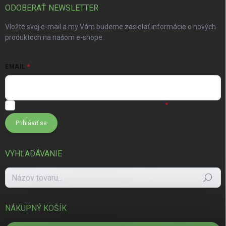
ODOBERAŤ NEWSLETTER
Vložte svoj e-mail a my Vám budeme zasielať informácie o nových
produktoch na našom e-shope.
EMAIL
Súhlasím s
podmienkami ochrany osobných údajov
Prihlásiť sa
VYHĽADÁVANIE
Hľadať
NÁKUPNÝ KOŠÍK