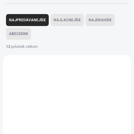
Radenie produktov
NAJPREDÁVANEJŠIE
NAJLACNEJŠIE
NAJDRAHŠIE
ABECEDNE
12
položiek celkom
Výpis produktov
AKCIA
AKCIA
BIO
BIO
SKLADEM
SKLADEM
(1 KS)
(1 KS)